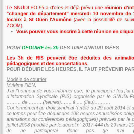
Le SNUDI FO 95 a d'ores et déjà prévu une
réunion d'in
"changer de département"
mercredi 10 novembre de 
locaux à St Ouen l'Aumône
(avec la possibilité de suiv
ZOOM).
Vous pouvez vous inscrire à cette réunion
en cliquan
POUR
DEDUIRE les 3h
DES 108H ANNUALISÉES
Les 3h de RIS peuvent être déduites des animati
pédagogiques et des concertations.
POUR DÉDUIRE LES HEURES, IL FAUT PRÉVENIR PAR
Modèle de courrier
M./Mme l’IEN,
J’ai l’honneur de vous informer que, je participerai (ou j'ai 
d’Information Syndicale (RIS) organisée par le SNUDI
……… de ………(heures)……. à …. (lieu)……….
Conformément au droit syndical (arrêté du 29 août 2014 et d
ce temps peut être déduit des 108 heures annualisées obliga
animations ou conférences pédagogiques) prévues par le 
juillet 2008 (modifié par le décret n° 2017-444 du 29 mars 2
Je ne participerai donc pas (je n'ai p