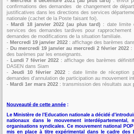
-
Mercredi 8 décembre 2021 (au plus tard)
:
envoi p
confirmations des demandes
de changement de départ
justificatives dans les directions des services départem
nationale (cachet de la Poste faisant foi).
-
Mardi 18 janvier 2022 (au plus tard)
:
date limite
services des demandes tar
dives pour rapprochement 
demandes de modifications de la situation familiale.
-
Mercredi 19 janvier 2022
:
affichage des barèmes da
-
Du mercredi 19 janvier au mercredi 2 février 2022
:
des barèmes par les en
seignants.
-
Lundi 7 février 2022
:
affichage des barèmes définitif
DASEN dans Siam
-
Jeudi 10 février 2022
:
date limite de
réception
demandes d’annulation de partici
pation au mouvement in
-
Mardi 1er mars 2022
:
transmission des résultats aux 
Nouveauté de cette année
:
Le Ministère de l’Education nationale a décidé d'introdui
nationaux dans le mouvement interdépartemental, m
organisations syndicales. Ce mouvement national POP (
mis en place à titre expérimental dans le cadre des l