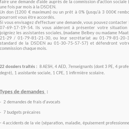
faire une demande d'aide auprès de la commission d'action sociale 
une fois par mois à la DSDEN.
Un don (1200 € maximum) ou un prêt à 0% (jusqu’à 3 000€ rembo
pourront vous être accordés.
Si vous envisagez d'effectuer une demande, vous pouvez contacter 
07-69-17-19-54. Ils vous aideront à présenter votre situatio
joigniez les assistantes sociales, (madame Belbey ou madame Maa
21-29 / 01-79-81-21-30, ou leur secrétariat au 01-79-81-20-3
standard de la DSDEN au 01-30-75-57-57) et défendront votre 
commission chaque mois.
22 dossiers traités :
8
AESH, 4 AED, 7enseignants (dont 3 PE, 4 prof
degré), 1 assistante sociale, 1 CPE, 1 infirmière scolaire.
Types de demandes
:
- 2 demandes de frais d'avocats
- 7 budgets précaires
-
4
accidents de la vie (séparation, maladie, épuisement professionne