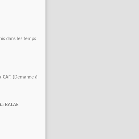
nis dans les temps
a CAF.
(Demande à
via BALA
E