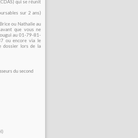
(CDAS) qui se réunit
ursables sur 2 ans)
Brice ou Nathalie au
n avant que vous ne
tougui au 01-79-81-
7 ou encore via le
dossier lors de la
esseurs du second
l)