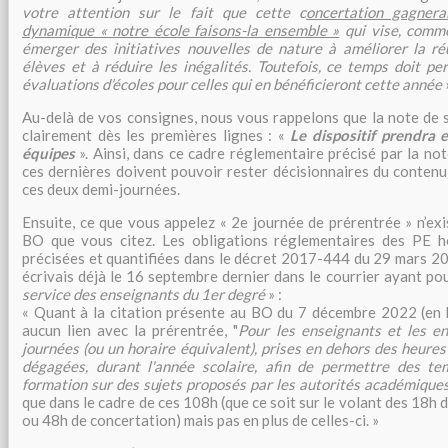
votre attention sur le fait que cette c
oncertation gagnera
dynamique « notre école faisons-la ensemble »
qui vise, comme
émerger des initiatives nouvelles de nature à améliorer la réu
élèves et à réduire les inégalités. Toutefois, ce temps doit p
évaluations d’écoles pour celles qui en bénéficieront cette année
Au-delà de vos consignes, nous vous rappelons que la note de 
clairement dès les premières lignes : «
Le dispositif prendra 
équipes
». Ainsi, dans ce cadre réglementaire précisé par la n
ces dernières doivent pouvoir rester décisionnaires du contenu
ces deux demi-journées.
Ensuite, ce que vous appelez « 2e journée de prérentrée » n’exi
BO que vous citez. Les obligations réglementaires des PE 
précisées et quantifiées dans le décret 2017-444 du 29 mars 20
écrivais déjà le 16 septembre dernier dans le courrier ayant po
service des enseignants du 1er degré
» :
« Quant à la citation présente au BO du 7 décembre 2022 (en b
aucun lien avec la prérentrée, "
Pour les enseignants et les e
journées (ou un horaire équivalent), prises en dehors des heures
dégagées, durant l'année scolaire, afin de permettre des te
formation sur des sujets proposés par les autorités académiques
que dans le cadre de ces 108h (que ce soit sur le volant des 18h
ou 48h de concertation) mais pas en plus de celles-ci. »