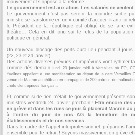
mouvement et s’oppose à la réforme.
Le gouvernement est aux abois. Les salariés ne veulent r
Le gouvernement n’est pas serein, la moindre sortie pu
ministre se transforme en un « comité d’accueil » anti loi re
le Président de la république est obligé de se faire exfi
théâtre… Cela en dit long sur le refus de la population
politique en général.
Un nouveau blocage des ports aura lieu pendant 3 jours
(22, 23 et 24 janvier).
Des actions diverses prévues et imprévues vont rythmer la
comme dès demain
lundi 20 janvier midi à Versailles où FO, C
Yvelines appellent à une manifestation au départ de la gare Versailles C
venue de Macron au château en compagnie de 200 patrons de multination
chefs d'entreprises français...
Et, comme si de rien n’était, le gouvernement présente son
ministres vendredi 24 janvier prochain !
Ê
tre encore des 
en grève et dans les rues ce jour-là placerait Macron au
à l’ordre du jour de nos AG la fermeture de n
établissements et de nos services.
Dans le cadre de l’appel interprofessionnel, préparons l’arr
ensemble pour le retrait ! Soyons massivement en grève et 