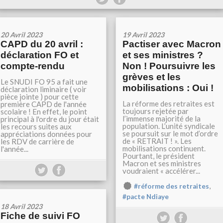
20 Avril 2023
19 Avril 2023
CAPD du 20 avril :
Pactiser avec Macron
déclaration FO et
et ses ministres ?
compte-rendu
Non ! Poursuivre les
grèves et les
Le SNUDI FO 95 a fait une
mobilisations : Oui !
déclaration liminaire ( voir
pièce jointe ) pour cette
La réforme des retraites est
première CAPD de l'année
toujours rejetée par
scolaire ! En effet, le point
l’immense majorité de la
principal à l'ordre du jour était
population. L’unité syndicale
les recours suites aux
se poursuit sur le mot d’ordre
appréciations données pour
de « RETRAIT ! ». Les
les RDV de carrière de
mobilisations continuent.
l'année...
Pourtant, le président
Macron et ses ministres
voudraient « accélérer...
,
#réforme des retraites
#pacte Ndiaye
18 Avril 2023
Fiche de suivi FO