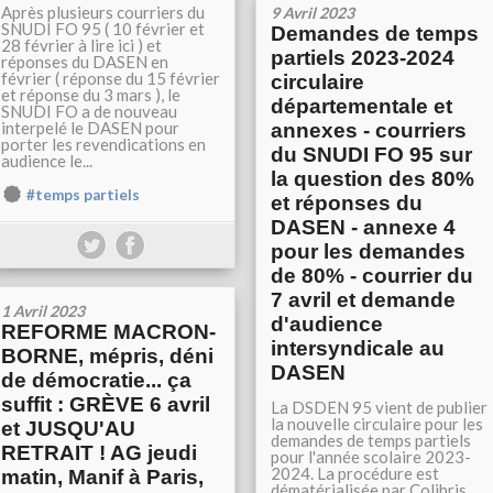
Après plusieurs courriers du
9 Avril 2023
SNUDI FO 95 ( 10 février et
Demandes de temps
28 février à lire ici ) et
partiels 2023-2024
réponses du DASEN en
février ( réponse du 15 février
circulaire
et réponse du 3 mars ), le
départementale et
SNUDI FO a de nouveau
interpelé le DASEN pour
annexes - courriers
porter les revendications en
du SNUDI FO 95 sur
audience le...
la question des 80%
#temps partiels
et réponses du
DASEN - annexe 4
pour les demandes
de 80% - courrier du
7 avril et demande
1 Avril 2023
d'audience
REFORME MACRON-
intersyndicale au
BORNE, mépris, déni
DASEN
de démocratie... ça
suffit : GRÈVE 6 avril
La DSDEN 95 vient de publier
la nouvelle circulaire pour les
et JUSQU'AU
demandes de temps partiels
RETRAIT ! AG jeudi
pour l'année scolaire 2023-
2024. La procédure est
matin, Manif à Paris,
dématérialisée par Colibris.