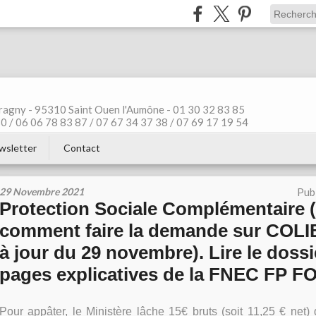
ragny - 95310 Saint Ouen l'Aumône - 01 30 32 83 85
 / 06 06 78 83 87 / 07 67 34 37 38 / 07 69 17 19 54
wsletter
Contact
29 Novembre 2021
Pub
Protection Sociale Complémentaire 
comment faire la demande sur COLI
à jour du 29 novembre). Lire le dossi
pages explicatives de la FNEC FP F
Pour appâter, le Ministère lâche 15€ bruts (soit 11,25
€ net
) 