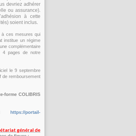
ous devriez adhérer
elle ou assurance).
’adhésion à cette
tés) soient inclus.
 à ces mesures qui
t institue un régime
à une complémentaire
le 4 pages de notre
ciel le 9 septembre
tif de remboursement
te-forme COLIBRIS
ail
https://portail-
rétariat général de
cas de figure :