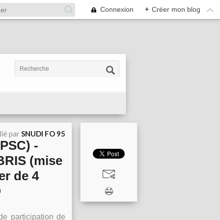
Connexion
+
Créer mon blog
lié par
SNUDI FO 95
(PSC) -
BRIS (mise
er de 4
O
de participation de