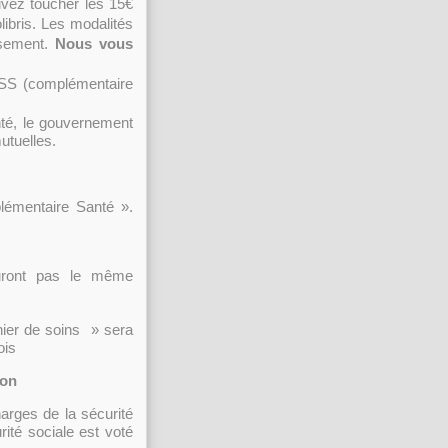
vez toucher les 15€
libris. Les modalités
rsement.
Nous vous
 CSS (complémentaire
nté, le gouvernement
mutuelles.
lémentaire Santé ».
’auront pas le même
nier de soins » sera
ois
ion
rges de la sécurité
rité sociale est voté