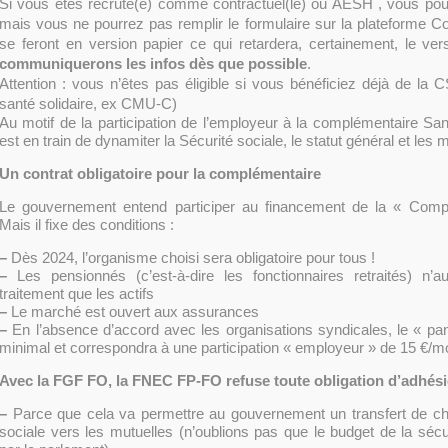
Si vous êtes recruté(e) comme contractuel(le) ou AESH , vous pou
mais vous ne pourrez pas remplir le formulaire sur la plateforme Co
se feront en version papier ce qui retardera, certainement, le ve
communiquerons les infos dès que possible
.
Attention : vous n’êtes pas éligible si vous bénéficiez déjà de la
santé solidaire, ex CMU-C)
Au motif de la participation de l’employeur à la complémentaire Sa
est en train de dynamiter la Sécurité sociale, le statut général et les 
Un contrat obligatoire pour la complémentaire
Le gouvernement entend participer au financement de la « Comp
Mais il fixe des conditions :
–
Dès 2024, l’organisme choisi sera obligatoire pour tous !
–
Les pensionnés (c’est-à-dire les fonctionnaires retraités) n
traitement que les actifs
–
Le marché est ouvert aux assurances
–
En l’absence d’accord avec les organisations syndicales, le « pa
minimal et correspondra à une participation « employeur » de 15 €/m
Avec la FGF FO, la FNEC FP-FO refuse toute obligation d’adhés
–
Parce que cela va permettre au gouvernement un transfert de cha
sociale vers les mutuelles (n’oublions pas que le budget de la sécu