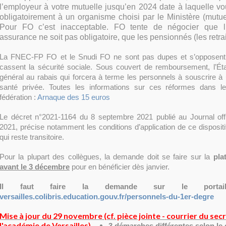
l’employeur à votre mutuelle jusqu’en 2024 date à laquelle v
obligatoirement à un organisme choisi par le Ministère (mutu
Pour FO c’est inacceptable. FO tente de négocier que l
assurance ne soit pas obligatoire, que les pensionnés (les retrai
La FNEC-FP FO et le Snudi FO ne sont pas dupes et s’opposent
cassent la sécurité sociale. Sous couvert de remboursement, l’Éta
général au rabais qui forcera à terme les personnels à souscrire 
santé privée. Toutes les informations sur ces réformes dans 
fédération :
Arnaque des 15 euros
Le décret n°2021-1164 du 8 septembre 2021 publié au Journal offi
2021, précise notamment les conditions d’application de ce disposi
qui reste transitoire.
Pour la plupart des collègues, la demande doit se faire sur la
pla
avant le 3 décembre
pour en bénéficier dès janvier.
Il faut faire la demande sur le port
versailles.colibris.education.gouv.fr/personnels-du-1er-degre
Mise à jour du 29 novembre (cf. pièce jointe - courrier du sec
l'académie de Versailles)
3 démarches différentes selon le 