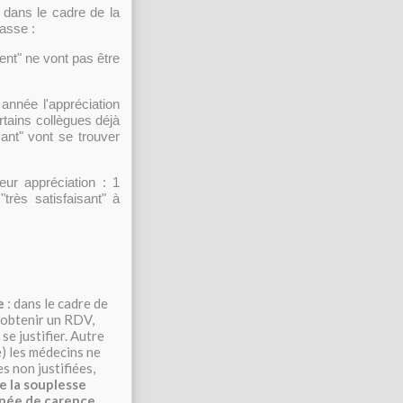
dans le cadre de la
asse :
ent" ne vont pas être
année l'appréciation
rtains collègues déjà
ant" vont se trouver
eur appréciation : 1
très satisfaisant" à
e
: dans le cadre de
d'obtenir un RDV,
se justifier. Autre
) les médecins ne
s non justifiées,
 la souplesse
rnée de carence.