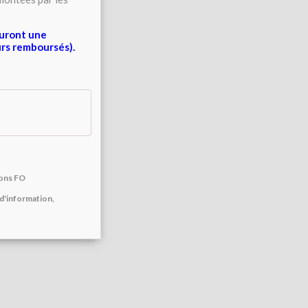
auront une
urs remboursés).
ions FO
 d'information,