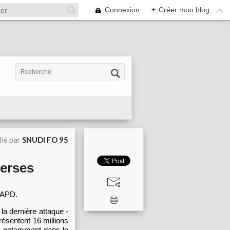
Connexion
+
Créer mon blog
lié par
SNUDI FO 95
verses
 CAPD.
a dernière attaque -
résentent 16 millions
s, notamment dans le