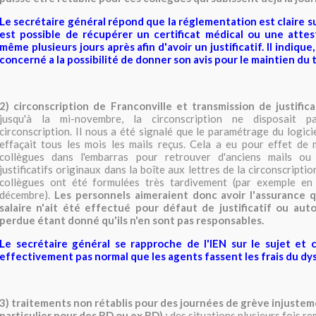
Le secrétaire général répond que la réglementation est claire sur
est possible de récupérer un certificat médical ou une atte
même plusieurs jours après afin d'avoir un justificatif. Il indique
concerné a la possibilité de donner son avis pour le maintien du t
2) circonscription de Franconville et transmission de justifica
jusqu'à la mi-novembre, la circonscription ne disposait p
circonscription. Il nous a été signalé que le paramétrage du logici
effaçait tous les mois les mails reçus. Cela a eu pour effet de
collègues dans l'embarras pour retrouver d'anciens mails o
justificatifs originaux dans la boîte aux lettres de la circonscript
collègues ont été formulées très tardivement (par exemple en
décembre).
Les personnels aimeraient donc avoir l'assurance q
salaire n'ait été effectué pour défaut de justificatif ou aut
perdue étant donné qu'ils n'en sont pas responsables.
Le secrétaire général se rapproche de l'IEN sur le sujet et c
effectivement pas normal que les agents fassent les frais du d
3) traitements non rétablis pour des journées de grève injustem
particulier pour des BD ou ex BD) :
des situations plusieurs fois r