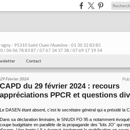
ragny - 95310 Saint Ouen l'Aumône - 01 30 32 83 85
 / 06 06 78 83 87 / 07 67 34 37 38 / 07 69 17 19 54
wsletter
Contact
29 Février 2024
Pub
CAPD du 29 février 2024 : recours
appréciations PPCR et questions di
Le DASEN étant absent, c'est le secrétaire général qui a présidé la
Dans sa déclaration liminaire, le SNUDI FO 95 a notamment évoqué l
coupe budgétaire en parallèle de la propagande des "kits JO" qui rep
d'euros. Une honte ! Il a évoqué également la mobilisation en cour