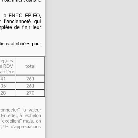
, la FNEC FP-FO,
 l’ancienneté qui
lète de finir leur
tions attribuées pour
lègues
ns RDV
total
arrière
41
261
35
261
28
270
onnecter" la valeur
En effet, à l'échelon
"excellent" mais, on
,7% d'appréciations