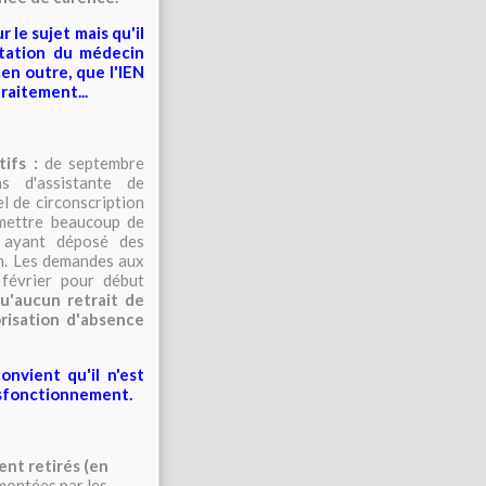
 le sujet mais qu'il
station du médecin
, en outre, que l'IEN
raitement...
tifs :
de septembre
as d'assistante de
el de circonscription
 mettre beaucoup de
u ayant déposé des
ion. Les demandes aux
 février pour début
u'aucun retrait de
orisation d'absence
onvient qu'il n'est
ysfonctionnement.
ent retirés (en
emontées par les