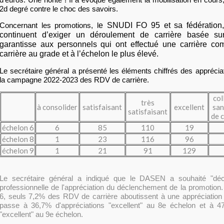
2d degré contre le choc des savoirs.
Concernant les promotions, l
e SNUDI FO 95 et sa fédération
continuent d’exiger un déroulement de carrière basée sur
garantisse aux personnels qui ont effectué une carrière comp
carrière au grade et à l’échelon le plus élevé.
Le secrétaire général a présenté les éléments chiffrés des apprécia
la campagne 2022-2023 des RDV de carrière.
col
très
à consolider
satisfaisant
excellent
sa
satisfaisant
de c
échelon 6
6
85
110
19
échelon 8
1
23
116
96
échelon 9
1
21
91
129
Le secrétaire général a indiqué que le DASEN a souhaité "déc
professionnelle de l'appréciation du déclenchement de la promotion. 
6, seuls 7,2% des RDV de carrière aboutissent à une appréciation 
passe à 36,7% d'appréciations "excellent" au 8e échelon et à 47
"excellent" au 9e échelon.