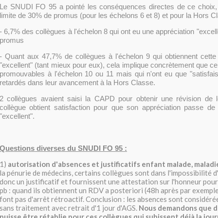
Le SNUDI FO 95 a pointé les conséquences directes de ce choix, 
limite de 30% de promus (pour les échelons 6 et 8) et pour la Hors Cl
- 6,7% des collègues à l'échelon 8 qui ont eu une appréciation "excell
promus
- Quant aux 47,7% de collègues à l'échelon 9 qui obtiennent cette 
"excellent" (tant mieux pour eux), cela implique concrètement que ce
promouvables à l'échelon 10 ou 11 mais qui n'ont eu que "satisfais
retardés dans leur avancement à la Hors Classe.
2 collègues avaient saisi la CAPD pour obtenir une révision de l
collègue obtient satisfaction pour que son appréciation passe de "
"excellent".
Questions diverses du SNUDI FO 95 :
1)
autorisation d'absences et justificatifs enfant malade, maladi
la pénurie de médecins, certains collègues sont dans l'impossibilité 
donc un justificatif et fournissent une attestation sur l'honneur pour 
pb : quand ils obtiennent un RDV a posteriori (48h après par exemple
font pas d'arrêt rétroactif. Conclusion : les absences sont considérée
sans traitement avec retrait d'1 jour d'AGS.
Nous demandons que de
puisse être rétablie pour ces collègues qui subissent déjà la jou