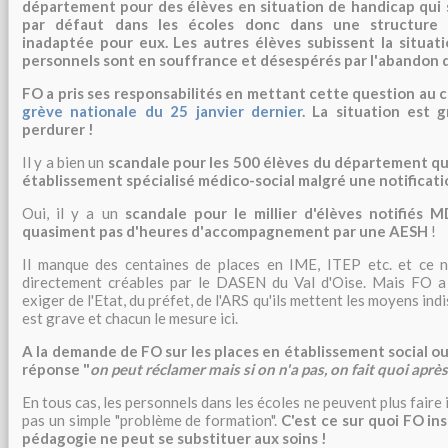
département pour des élèves en situation de handicap qui s
par défaut dans les écoles donc dans une structure 
inadaptée pour eux. Les autres élèves subissent la situat
personnels sont en souffrance et désespérés par l'abandon de
FO a pris ses responsabilités en mettant cette question au c
grève nationale du 25 janvier dernier
. La situation est 
perdurer !
Il y a bien un
scandale pour les 500 élèves du département qui
établissement spécialisé médico-social malgré une notifica
Oui, il y a un
scandale pour le millier d'élèves notifiés 
quasiment pas d'heures d'accompagnement par une AESH
!
Il manque des centaines de places en IME, ITEP etc. et ce 
directement créables par le DASEN du Val d'Oise. Mais FO a i
exiger de l'Etat, du préfet, de l'ARS qu'ils mettent les moyens ind
est grave et chacun le mesure ici.
A la demande de FO sur les places en établissement social ou 
réponse "
on peut réclamer mais si on n'a pas, on fait quoi après
En tous cas, les personnels dans les écoles ne peuvent plus faire
pas un simple "problème de formation".
C'est ce sur quoi FO ins
pédagogie ne peut se substituer aux soins !