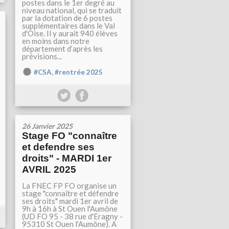
postes dans le 1er degré au
niveau national, qui se traduit
par la dotation de 6 postes
supplémentaires dans le Val
d'Oise. Il y aurait 940 élèves
en moins dans notre
département d’après les
prévisions...
,
#CSA
#rentrée 2025
26 Janvier 2025
Stage FO "connaître
et defendre ses
droits" - MARDI 1er
AVRIL 2025
La FNEC FP FO organise un
stage "connaître et défendre
ses droits" mardi 1er avril de
9h à 16h à St Ouen l'Aumône
(UD FO 95 - 38 rue d'Eragny -
95310 St Ouen l'Aumône). A