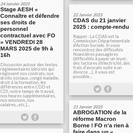
24 Janvier 2025
Stage AESH «
22 Janvier 2025
Connaître et défendre
CDAS du 21 janvier
ses droits de
2025 : compte-rendu
personnel
contractuel avec FO
Rappel : La CDAS est la
Commission Départementale
» VENDREDI 28
d'Action Sociale. Si vous
MARS 2025 de 9h à
rencontrez des difficultés
financières passagères
16h
(difficultés à payer un loyer,
des factures d’électricité, des
Discussion autour des textes
frais d'avocats suite à un
règlementaires (décrets qui
divorce ...), il vous est
régissent nos contrats, nos
possible...
droits sociaux, congé maladie,
droit à la formation, les
différences entre CDD et
CDI, notre temps de travail,
nos heures supplémentaires,
nos missions, nos
salaires...etc.)...
21 Janvier 2025
ABROGATION de la
réforme Macron
Borne ! FO n’a rien à
faire dans un «