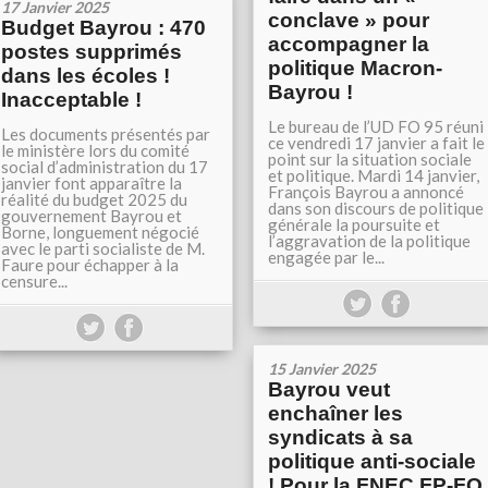
17 Janvier 2025
conclave » pour
Budget Bayrou : 470
accompagner la
postes supprimés
politique Macron-
dans les écoles !
Bayrou !
Inacceptable !
Le bureau de l’UD FO 95 réuni
Les documents présentés par
ce vendredi 17 janvier a fait le
le ministère lors du comité
point sur la situation sociale
social d’administration du 17
et politique. Mardi 14 janvier,
janvier font apparaître la
François Bayrou a annoncé
réalité du budget 2025 du
dans son discours de politique
gouvernement Bayrou et
générale la poursuite et
Borne, longuement négocié
l’aggravation de la politique
avec le parti socialiste de M.
engagée par le...
Faure pour échapper à la
censure...
15 Janvier 2025
Bayrou veut
enchaîner les
syndicats à sa
politique anti-sociale
! Pour la FNEC FP-FO