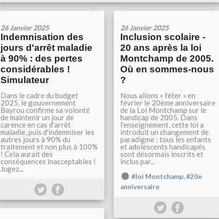
26 Janvier 2025
26 Janvier 2025
Indemnisation des
Inclusion scolaire -
jours d'arrêt maladie
20 ans après la loi
à 90% : des pertes
Montchamp de 2005.
considérables !
Où en sommes-nous
Simulateur
?
Dans le cadre du budget
Nous allons « fêter » en
2025, le gouvernement
février le 20ème anniversaire
Bayrou confirme sa volonté
de la Loi Montchamp sur le
de maintenir un jour de
handicap de 2005. Dans
carence en cas d'arrêt
l’enseignement, cette loi a
maladie, puis d'indemniser les
introduit un changement de
autres jours à 90% du
paradigme : tous les enfants
traitement et non plus à 100%
et adolescents handicapés
! Cela aurait des
sont désormais inscrits et
conséquences inacceptables !
inclus par...
Jugez...
,
#loi Montchamp
#20e
anniversaire