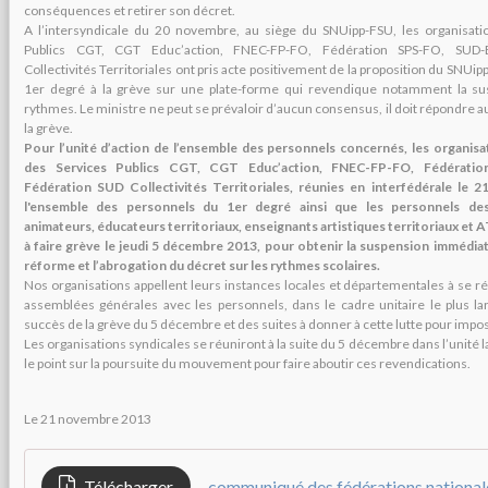
conséquences et retirer son décret.
A l’intersyndicale du 20 novembre, au siège du SNUipp-FSU, les organisati
Publics CGT, CGT Educ’action, FNEC-FP-FO, Fédération SPS-FO, SUD-
Collectivités Territoriales ont pris acte positivement de la proposition du SNUip
1er degré à la grève sur une plate-forme qui revendique notamment la su
rythmes. Le ministre ne peut se prévaloir d’aucun consensus, il doit répondre au
la grève.
Pour l’unité d’action de l’ensemble des personnels concernés, les organisa
des Services Publics CGT, CGT Educ’action, FNEC-FP-FO, Fédératio
Fédération SUD Collectivités Territoriales, réunies en interfédérale le 
l'ensemble des personnels du 1er degré ainsi que les personnels des co
animateurs, éducateurs territoriaux, enseignants artistiques territoriaux et
à faire grève le jeudi 5 décembre 2013, pour obtenir la suspension immédiat
réforme et l’abrogation du décret sur les rythmes scolaires.
Nos organisations appellent leurs instances locales et départementales à se ré
assemblées générales avec les personnels, dans le cadre unitaire le plus lar
succès de la grève du 5 décembre et des suites à donner à cette lutte pour imp
Les organisations syndicales se réuniront à la suite du 5 décembre dans l’unité la
le point sur la poursuite du mouvement pour faire aboutir ces revendications.
Le 21 novembre 2013
Télécharger