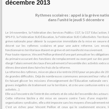
décembre 2013
Rythmes scolaires : appel à la grève nati
dans l’unité le jeudi 5 décembre
Le 14 novembre, la Fédération des Services Publics CGT, la CGT Educ’action, 
SPS-FO, la Fédération SUD Éducation, la Fédération SUD Collectivités Territoria
grève nationale pour obtenir la suspension immédiate de la mise en oeuvre de
décret sur les rythmes scolaires et pour une autre réforme. Les enseig
fonctionnaires territoriaux étaient en grève et ont manifesté massivement.
Pour toute réponse, Vincent Peillon prétend d’une part annualiser les obligatio
du primaire assurant des fonctions de remplacement ou exerçant sur des poste
élargir l’abaissement des taux d’encadrement à l’ensemble des activités extra sc
élèves devraient donc faire les frais de la réforme.
La réforme des rythmes, mise en place à la rentrée 2013 pour un peu plus de 20 %
de grandes difficultés. Déjà de nombreuses communes annoncent leur refus de
En faisant glisser les missions d’enseignement de l’Éducation nationale ver
graves inégalités de traitement sur le territoire, et crée une confusion entre sc
activités…).
Elle va à l’encontre de l’intérêt des enfants et de celui de l’ensemble des acteur
Cette réforme bâclée a été mise en oeuvre contre l’avis d’une majorité 
organisations syndicales, elle a été imposée sans les moyens d’encadrement né
C’est un échec pour Vincent Peillon et ceux qui le soutiennent encore, le