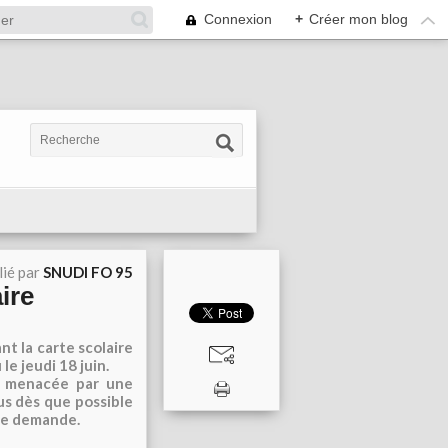
Connexion
+
Créer mon blog
lié par
SNUDI FO 95
ire
nt la carte scolaire
e jeudi 18 juin.
ou menacée par une
us dès que possible
re dem
ande
.