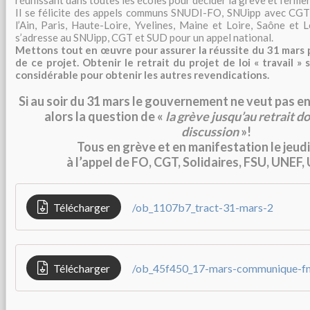
réunissant dans toutes les écoles pour décider la grève et fermer
Il se félicite des appels communs SNUDI-FO, SNUipp avec CGT
l’Ain, Paris, Haute-Loire, Yvelines, Maine et Loire, Saône et 
s’adresse au SNUipp, CGT et SUD pour un appel national.
Mettons tout en œuvre pour assurer la réussite du 31 mars p
de ce projet. Obtenir le retrait du projet de loi « travail » 
considérable pour obtenir les autres revendications.
Si au soir du 31 mars le gouvernement ne veut pas en
alors la question de «
la grève jusqu’au retrait d
discussion
»!
Tous en grève et en manifestation le jeud
à l’appel de FO, CGT, Solidaires, FSU, UNEF,
Télécharger
/ob_1107b7_tract-31-mars-2
Télécharger
/ob_45f450_17-mars-communique-f