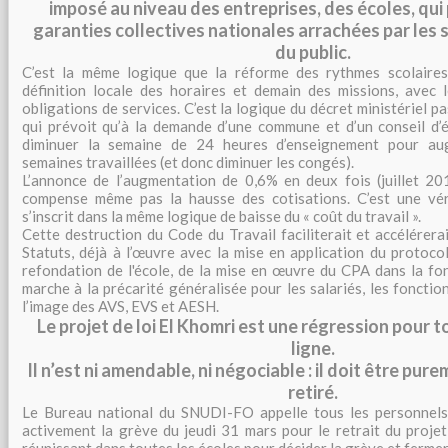
imposé au niveau des entreprises, des écoles, qui 
garanties collectives nationales arrachées par les s
du public.
C’est la même logique que la réforme des rythmes scolaire
définition locale des horaires et demain des missions, avec 
obligations de services. C’est la logique du décret ministériel
qui prévoit qu’à la demande d’une commune et d’un conseil d’
diminuer la semaine de 24 heures d’enseignement pour a
semaines travaillées (et donc diminuer les congés).
L’annonce de l’augmentation de 0,6% en deux fois (juillet 20
compense même pas la hausse des cotisations. C’est une vér
s’inscrit dans la même logique de baisse du « coût du travail ».
Cette destruction du Code du Travail faciliterait et accélérera
Statuts, déjà à l’œuvre avec la mise en application du protoco
refondation de l'école, de la mise en œuvre du CPA dans la fon
marche à la précarité généralisée pour les salariés, les fonction
l’image des AVS, EVS et AESH.
Le projet de loi El Khomri est une régression pour t
ligne.
Il n’est ni amendable, ni négociable : il doit être pu
retiré.
Le Bureau national du SNUDI-FO appelle tous les personnels
activement la grève du jeudi 31 mars pour le retrait du projet