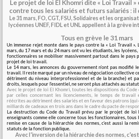
Le projet de loi El Khomri dite « Loi Travail 
contre tous les salariés et futurs salariés : il 
Le 31 mars, FO, CGT, FSU, Solidaires et les organisa
lycéennes UNEF, FIDL et UNL appellent à la grève in
Tous en grève le 31 mars
Un immense rejet monte dans le pays contre la « Loi Travail ».
mars, du 17 mars et du 24 mars ont vu les étudiants, les lycéens, l
fonctionnaires se mobiliser massivement partout dans le pays p
projet de loi travail.
Le 14 mars, les annonces du gouvernement n’ont pas modifié le 
travail. Il reste marqué par un niveau de négociation collective ce
détriment du niveau interprofessionnel et de la branche) et par
droits, lesquels pour l’essentiel, ne seront plus attachés au stat
Avec le projet de loi El Khomri, toutes les dispositions du Code
par celles concernant les licenciements, le temps de travail 
réécrites au détriment des salariés et en faveur des patrons (qui
milliards de cadeaux en trois ans dans le cadre du pacte de respon
La destruction du Code du Travail prévu par le projet de loi
enseignants comme elle concerne tous les fonctionnaires, tous le
remise en cause de la hiérarchie des normes, c’est aussi la rem
statuts de la fonction publique.
Avec l’inversion de la hiérarchie des normes, c’est 