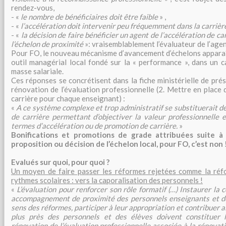
rendez-vous,
- «
le nombre de bénéficiaires doit être faible
» ,
- «
l’accélération doit intervenir peu fréquemment dans la carrièr
- «
la décision de faire bénéficier un agent de l’accélération de car
l’échelon de proximité
»: vraisemblablement l’évaluateur de l’agen
Pour FO, le nouveau mécanisme d’avancement d’échelons apparaî
outil managérial local fondé sur la « performance », dans un c
masse salariale.
Ces réponses se concrétisent dans la fiche ministérielle de pré
rénovation de l’évaluation professionnelle (2. Mettre en place
carrière pour chaque enseignant) :
«
A ce système complexe et trop administratif se substituerait d
de carrière permettant d’objectiver la valeur professionnelle 
termes d’accélération ou de promotion de carrière.
»
Bonifications et promotions de grade attribuées suite à 
proposition ou décision de l’échelon local, pour FO, c’est non 
Evalués sur quoi, pour quoi ?
Un moyen de faire passer les réformes rejetées comme la réf
rythmes scolaires : vers la caporalisation des personnels !
«
L’évaluation pour renforcer son rôle formatif (…) Instaurer la 
accompagnement de proximité des personnels enseignants et des
sens des réformes, participer à leur appropriation et contribuer ai
plus près des personnels et des élèves doivent constituer l
rénovation de l’évaluation professionnelle associée à la rénovat