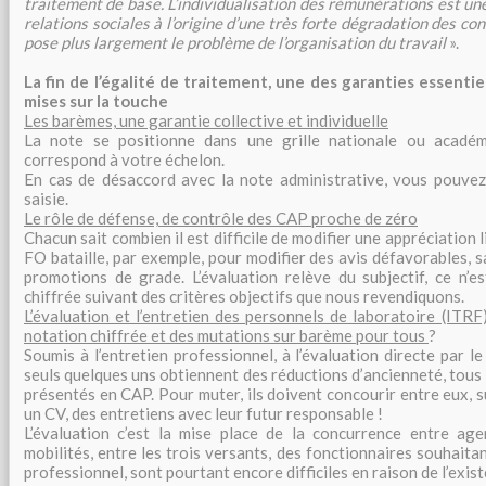
traitement de base. L’individualisation des rémunérations est u
relations sociales à l’origine d’une très forte dégradation des cond
pose plus largement le problème de l’organisation du travail
».
La fin de l’égalité de traitement, une des garanties essentie
mises sur la touche
Les barèmes, une garantie collective et individuelle
La note se positionne dans une grille nationale ou académ
correspond à votre échelon.
En cas de désaccord avec la note administrative, vous pouvez
saisie.
Le rôle de défense, de contrôle des CAP proche de zéro
Chacun sait combien il est difficile de modifier une appréciation l
FO bataille, par exemple, pour modifier des avis défavorables, s
promotions de grade. L’évaluation relève du subjectif, ce n’e
chiffrée suivant des critères objectifs que nous revendiquons.
L’évaluation et l’entretien des personnels de laboratoire (ITRF) 
notation chiffrée et des mutations sur barème pour tous
?
Soumis à l’entretien professionnel, à l’évaluation directe par le
seuls quelques uns obtiennent des réductions d’ancienneté, tous 
présentés en CAP. Pour muter, ils doivent concourir entre eux, s
un CV, des entretiens avec leur futur responsable !
L’évaluation c’est la mise place de la concurrence entre age
mobilités, entre les trois versants, des fonctionnaires souhaitan
professionnel, sont pourtant encore difficiles en raison de l’exis