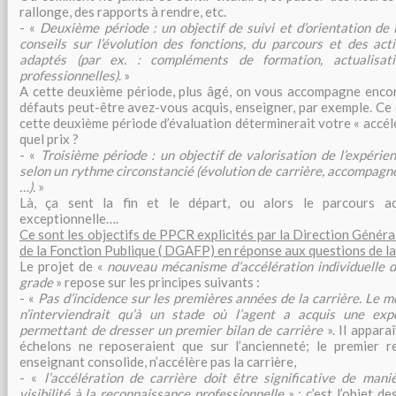
rallonge, des rapports à rendre, etc.
- «
Deuxième période : un objectif de suivi et d’orientation de 
conseils sur l’évolution des fonctions, du parcours et des a
adaptés (par ex. : compléments de formation, actualisat
professionnelles)
. »
A cette deuxième période, plus âgé, on vous accompagne encor
défauts peut-être avez-vous acquis, enseigner, par exemple. Ce q
cette deuxième période d’évaluation déterminerait votre « accélé
quel prix ?
- «
Troisième période : un objectif de valorisation de l’expéri
selon un rythme circonstancié (évolution de carrière, accompagne
…).
»
Là, ça sent la fin et le départ, ou alors le parcours ac
exceptionnelle….
Ce sont les objectifs de PPCR explicités par la Direction Général
de la Fonction Publique ( DGAFP) en réponse aux questions de 
Le projet de «
nouveau mécanisme d’accélération individuelle de
grade
» repose sur les principes suivants :
- «
Pas d’incidence sur les premières années de la carrière. Le 
n’interviendrait qu’à un stade où l’agent a acquis une expé
permettant de dresser un premier bilan de carrière
». Il appara
échelons ne reposeraient que sur l’ancienneté; le premier r
enseignant consolide, n’accélère pas la carrière,
- «
l’accélération de carrière doit être significative de man
visibilité à la reconnaissance professionnelle
» ; c’est l’objet 