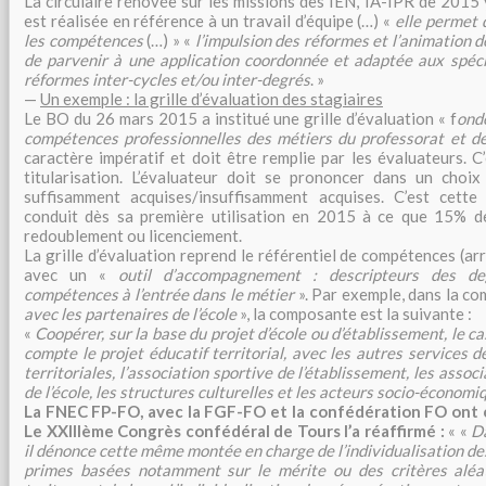
La circulaire rénovée sur les missions des IEN, IA-IPR de 2015 y
est réalisée en référence à un travail d’équipe (…) «
elle permet 
les compétences
(…) » «
l’impulsion des réformes et l’animation de
de parvenir à une application coordonnée et adaptée aux spécif
réformes inter-cycles et/ou inter-degrés
. »
—
Un exemple : la grille d’évaluation des stagiaires
Le BO du 26 mars 2015 a institué une grille d’évaluation « f
ondé
compétences professionnelles des métiers du professorat et de
caractère impératif et doit être remplie par les évaluateurs. C
titularisation. L’évaluateur doit se prononcer dans un choix
suffisamment acquises/insuffisamment acquises. C’est cette g
conduit dès sa première utilisation en 2015 à ce que 15% de
redoublement ou licenciement.
La grille d’évaluation reprend le référentiel de compétences (arr
avec un «
outil d’accompagnement : descripteurs des deg
compétences à l’entrée dans le métier
». Par exemple, dans la c
avec les partenaires de l’école
», la composante est la suivante :
«
Coopérer, sur la base du projet d’école ou d’établissement, le 
compte le projet éducatif territorial, avec les autres services de 
territoriales, l’association sportive de l’établissement, les ass
de l’école, les structures culturelles et les acteurs socio-économ
La FNEC FP-FO, avec la FGF-FO et la confédération FO ont
Le XXIIIème Congrès confédéral de Tours l’a réaffirmé :
« «
Da
il dénonce cette même montée en charge de l’individualisation d
primes basées notamment sur le mérite ou des critères aléa