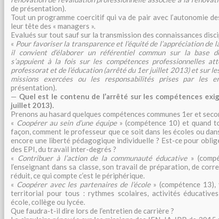
de présentation).
Tout un programme coercitif qui va de pair avec l’autonomie de
leur tête des « managers ».
Evalués sur tout sauf sur la transmission des connaissances disci
«
Pour favoriser la transparence et l’équité de l’appréciation de l
il convient d’élaborer un référentiel commun sur la base de
s’appuient à la fois sur les compétences professionnelles at
professorat et de l’éducation (arrêté du 1er juillet 2013) et sur le
missions exercées ou les responsabilités prises par les e
présentation).
—
Quel est le contenu de l’arrêté sur les compétences exi
juillet 2013).
Prenons au hasard quelques compétences communes 1er et secon
«
Coopérer au sein d’une équipe
» (compétence 10) et quand to
façon, comment le professeur que ce soit dans les écoles ou dans
encore une liberté pédagogique individuelle ? Est-ce pour oblig
des EPI, du travail inter-degrés ?
«
Contribuer à l’action de la communauté éducative
» (compé
l’enseignant dans sa classe, son travail de préparation, de corre
réduit, ce qui compte c’est le périphérique.
«
Coopérer avec les partenaires de l’école
» (compétence 13), 
territorial pour tous : rythmes scolaires, activités éducativ
école, collège ou lycée.
Que faudra-t-il dire lors de l’entretien de carrière ?