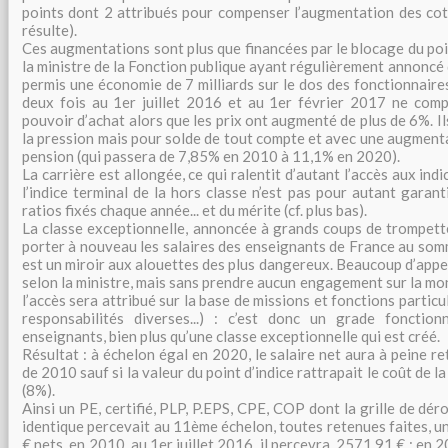
points dont 2 attribués pour compenser l’augmentation des coti
résulte).
Ces augmentations sont plus que financées par le blocage du poi
la ministre de la Fonction publique ayant régulièrement annoncé q
permis une économie de 7 milliards sur le dos des fonctionnair
deux fois au 1er juillet 2016 et au 1er février 2017 ne comp
pouvoir d’achat alors que les prix ont augmenté de plus de 6%. I
la pression mais pour solde de tout compte et avec une augment
pension (qui passera de 7,85% en 2010 à 11,1% en 2020).
La carrière est allongée, ce qui ralentit d’autant l’accès aux indi
l’indice terminal de la hors classe n’est pas pour autant garant
ratios fixés chaque année... et du mérite (cf. plus bas).
La classe exceptionnelle, annoncée à grands coups de trompet
porter à nouveau les salaires des enseignants de France au so
est un miroir aux alouettes des plus dangereux. Beaucoup d’appe
selon la ministre, mais sans prendre aucun engagement sur la mo
l’accès sera attribué sur la base de missions et fonctions particul
responsabilités diverses...) : c’est donc un grade fonctionn
enseignants, bien plus qu’une classe exceptionnelle qui est créé.
Résultat : à échelon égal en 2020, le salaire net aura à peine r
de 2010 sauf si la valeur du point d’indice rattrapait le coût de 
(8%).
Ainsi un PE, certifié, PLP, P.EPS, CPE, COP dont la grille de dér
identique percevait au 11ème échelon, toutes retenues faites, 
€ nets, en 2010, au 1er juillet 2016, il percevra, 2571,91 € ; en 2