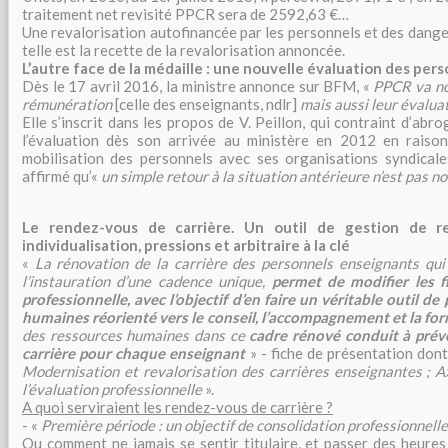
traitement net revisité PPCR sera de 2592,63 €…
Une revalorisation autofinancée par les personnels et des danger
telle est la recette de la revalorisation annoncée.
L’autre face de la médaille : une nouvelle évaluation des per
Dès le 17 avril 2016, la ministre annonce sur BFM, «
PPCR va no
rémunération
[celle des enseignants, ndlr]
mais aussi leur évalua
Elle s’inscrit dans les propos de V. Peillon, qui contraint d’abr
l’évaluation dès son arrivée au ministère en 2012 en raison
mobilisation des personnels avec ses organisations syndicale
affirmé qu’«
un simple retour à la situation antérieure n’est pas n
Le rendez-vous de carrière. Un outil de gestion de r
individualisation, pressions et arbitraire à la clé
«
La rénovation de la carrière des personnels enseignants qu
l’instauration d’une cadence unique,
permet de modifier les fi
professionnelle, avec l’objectif d’en faire un véritable outil de
humaines réorienté vers le conseil, l’accompagnement et la fo
des ressources humaines dans ce
cadre rénové conduit à prév
carrière pour chaque enseignant
» - fiche de présentation dont l
Modernisation et revalorisation des carrières enseignantes ; A
l’évaluation professionnelle
».
A quoi serviraient les rendez-vous de carrière ?
- «
Première période : un objectif de consolidation professionnell
Ou comment ne jamais se sentir titulaire, et passer des heure