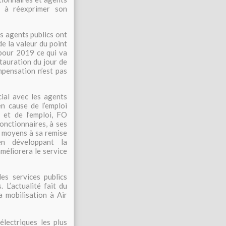
nt à réexprimer son
es agents publics ont
e la valeur du point
 pour 2019 ce qui va
stauration du jour de
mpensation n’est pas
ial avec les agents
en cause de l’emploi
 et de l’emploi, FO
onctionnaires, à ses
es moyens à sa remise
n développant la
améliorera le service
es services publics
 L’actualité fait du
a mobilisation à Air
électriques les plus