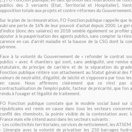
publics des 3 versants (Etat, Territorial et Hospitalier), tie
opposition totale aux projets et contre-réformes du Gouvernement.
Sur le plan de la rémunération, FO Fonction publique rappelle que l
subi une perte de 16% de leur pouvoir d’achat depuis 2000. Le gel d
d’indice (donc des salaires) en 2018 semble également se profiler
ajouter à la paupérisation des agents publics, sans compter la réin
carence en cas d’arrêt maladie et la hausse de la CSG dont la co
pérenne.
Face à la volonté du Gouvernement de « refonder le contrat soc
publics » avec 4 chantiers qui sont, sans ambiguïté, une remise 
statutaire, du principe de carrière et de la séparation du grade
Fonction publique réitère son attachement au Statut général des f
valeurs de neutralité, d’égalité, de laïcité et s’opposera par tous l
en cause. Nous affirmons clairement que ce n’est pas e
contractualisation de l’emploi public, facteur de précarité, que l’on 
rendu à l’usager et l’égalité de traitement.
FO Fonction publique constate que le modèle social basé sur d
républicains est remis en cause dans tous les secteurs concernés.
conflit des cheminots, la pointe visible de la contestation avec l
France mais elle s’étend aussi dans les secteurs suivants :
- Les collectivités territoriales, services de nettoiement, les ATSEM
- L’énergie avec la volonté de privatiser les 250 barrages hydro