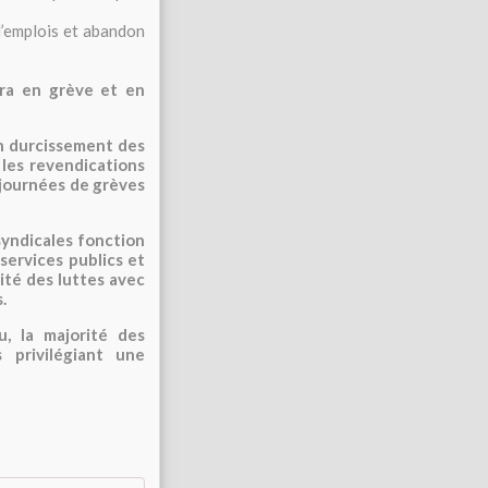
d’emplois et abandon
era en grève et en
n durcissement des
 les revendications
s journées de grèves
syndicales fonction
services publics et
ité des luttes avec
.
, la majorité des
s privilégiant une