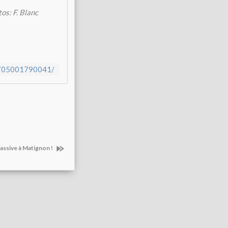
os: F. Blanc
57705001790041/
assive à Matignon !