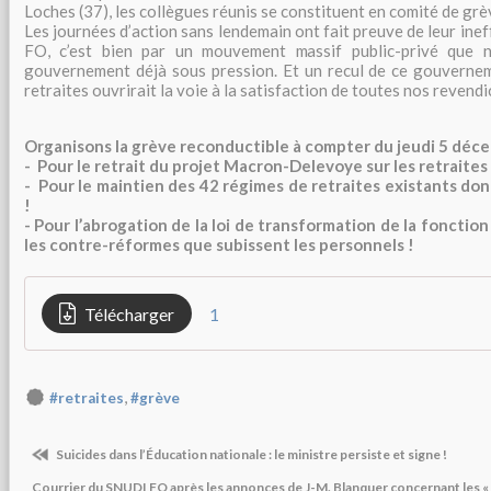
Loches (37), les collègues réunis se constituent en comité de gr
Les journées d’action sans lendemain ont fait preuve de leur inef
FO, c’est bien par un mouvement massif public-privé que n
gouvernement déjà sous pression. Et un recul de ce gouvernem
retraites ouvrirait la voie à la satisfaction de toutes nos revendi
Organisons la grève reconductible à compter du jeudi 5 déce
- Pour le retrait du projet Macron-Delevoye sur les retraites 
- Pour le maintien des 42 régimes de retraites existants don
!
- Pour l’abrogation de la loi de transformation de la fonctio
les contre-réformes que subissent les personnels !
Télécharger
1
,
#retraites
#grève
Suicides dans l’Éducation nationale : le ministre persiste et signe !
Courrier du SNUDI FO après les annonces de J-M. Blanquer concernant les «