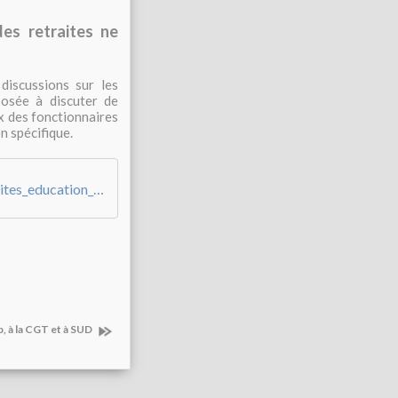
es retraites ne
discussions sur les
posée à discuter de
 des fonctionnaires
n spécifique.
20-01-10_-_cp-jmb_-_concertation_retraites_education_nationale
, à la CGT et à SUD