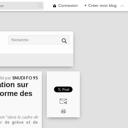
Connexion
+
Créer mon blog
lié par
SNUDI FO 95
tion sur
éforme des
on "
dans le cadre de
ur de grève et de