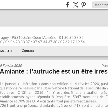
ragny - 95310 Saint Ouen l'Aumône - 01 30 32 83 85
 / 06 06 78 83 87 / 07 67 34 37 38 / 07 69 17 19 54
wsletter
Contact
5 Février 2020
Pub
Amiante : l’autruche est un être irre
Le journal « Libération » dans son édition du 4 février 2020, publ
questionnaire réalisé par l’Observatoire National de la sécurité da
Scolaires (ONS) en 2016 (*). Y est décrit une situation trè
établissements ayant répondu à l’enquête, 5847 n’ont pas de 
Amiante et 70% des DTA existants n’ont pas été réactualisés.
7261 ont une présence d’amiante avérée et 718 sont en attente