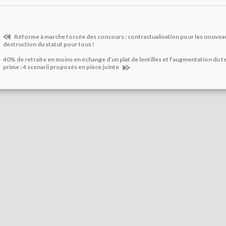
Réforme à marche forcée des concours : contractualisation pour les nouvea
destruction du statut pour tous !
40% de retraite en moins en échange d’un plat de lentilles et l’augmentation du t
prime : 4 scenarii proposés en pièce jointe