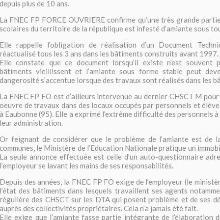
depuis plus de 10 ans.
La FNEC FP FORCE OUVRIERE confirme qu’une très grande partie
scolaires du territoire de la république est infesté d’amiante sous t
Elle rappelle l’obligation de réalisation d’un Document Tech
réactualisé tous les 3 ans dans les bâtiments construits avant 1997.
Elle constate que ce document lorsqu’il existe n’est souvent p
bâtiments vieillissent et l’amiante sous forme stable peut dev
dangerosité s’accentue lorsque des travaux sont réalisés dans les b
La FNEC FP FO est d’ailleurs intervenue au dernier CHSCT M pour 
oeuvre de travaux dans des locaux occupés par personnels et élèves
à Eaubonne (95). Elle a exprimé l’extrême difficulté des personnels à
leur administration.
Or feignant de considérer que le problème de l’amiante est de la
communes, le Ministère de l’Education Nationale pratique un immobi
La seule annonce effectuée est celle d’un auto-questionnaire adr
l’employeur se lavant les mains de ses responsabilités.
Depuis des années, la FNEC FP FO exige de l’employeur (le ministère
l’état des bâtiments dans lesquels travaillent ses agents notamme
régulière des CHSCT sur les DTA qui posent problème et de ses d
auprès des collectivités propriétaires. Cela n’a jamais été fait.
Elle exige que l’amiante fasse partie intégrante de l’élaboratio