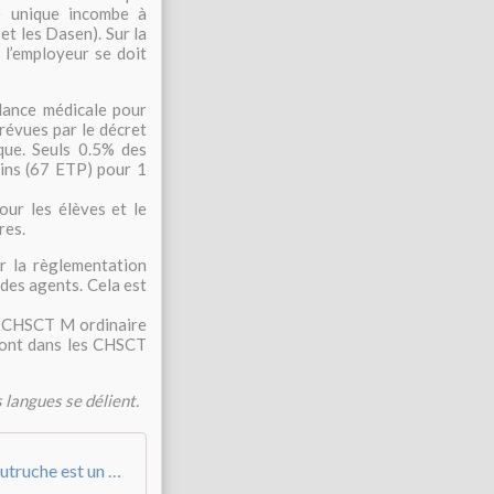
té unique incombe à
et les Dasen). Sur la
l’employeur se doit
lance médicale pour
prévues par le décret
que. Seuls 0.5% des
ins (67 ETP) pour 1
ur les élèves et le
res.
r la règlementation
 des agents. Cela est
du CHSCT M ordinaire
dront dans les CHSCT
s langues se délient.
Communiqué FNEC FP FO - Amiante - l'autruche est un être irresponsable