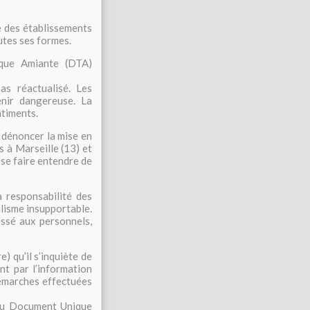
 des établissements
outes ses formes.
nique Amiante (DTA)
as réactualisé. Les
enir dangereuse. La
âtiments.
dénoncer la mise en
 à Marseille (13) et
 se faire entendre de
 responsabilité des
lisme insupportable.
essé aux personnels,
) qu’il s’inquiète de
nt par l’information
émarches effectuées
n du Document Unique