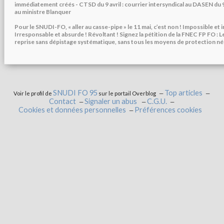
immédiatement créés - CTSD du 9 avril : courrier intersyndical au DASEN du 9
au ministre Blanquer
Pour le SNUDI-FO, « aller au casse-pipe » le 11 mai, c’est non ! Impossible et 
Irresponsable et absurde ! Révoltant ! Signez la pétition de la FNEC FP FO : 
reprise sans dépistage systématique, sans tous les moyens de protection né
SNUDI FO 95
Top articles
Voir le profil de
sur le portail Overblog
Contact
Signaler un abus
C.G.U.
Cookies et données personnelles
Préférences cookies