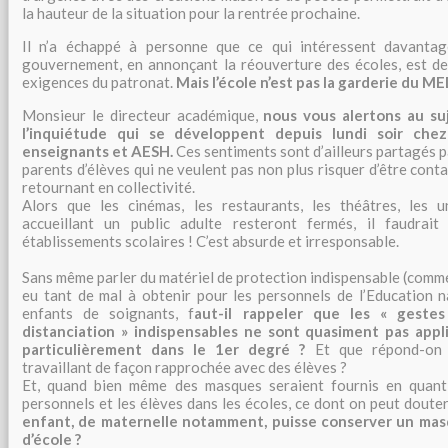
la hauteur de la situation pour la rentrée prochaine.
Il n’a échappé à personne que ce qui intéressent davantag
gouvernement, en annonçant la réouverture des écoles, est de
exigences du patronat.
Mais l’école n’est pas la garderie du M
Monsieur le directeur académique,
nous vous alertons au su
l’inquiétude qui se développent depuis lundi soir chez
enseignants et AESH.
Ces sentiments sont d’ailleurs partagés p
parents d’élèves qui ne veulent pas non plus risquer d’être cont
retournant en collectivité.
Alors que les cinémas, les restaurants, les théâtres, les un
accueillant un public adulte resteront fermés, il faudrait
établissements scolaires ! C’est absurde et irresponsable.
Sans même parler du matériel de protection indispensable (comme
eu tant de mal à obtenir pour les personnels de l’Education na
enfants de soignants, f
aut-il rappeler que les « gestes
distanciation » indispensables ne sont quasiment pas appli
particulièrement dans le 1er degré ?
Et que répond-on
travaillant de façon rapprochée avec des élèves ?
Et, quand bien même des masques seraient fournis en quanti
personnels et les élèves dans les écoles, ce dont on peut doute
enfant, de maternelle notamment, puisse conserver un mas
d’école ?