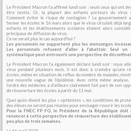
Le Président Macron l’a affirmé lundi soir : seuls ceux qui ont 
être testés. Or, la plupart des enfants porteurs du virus
Comment éviter le risque de contagion ? Le gouvernement a
fermer les écoles le 16 mars alors que le virus circulait déjà la
enfants et les établissements scolaires étaient alors consid
principaux de diffusion du virus.
Ce ne serait plus le cas aujourd’hui ?
Les personnels ne supportent plus les mensonges incess
Les personnels refusent d’aller à l’abattoir. Seul un
systématique peut entrouvrir une perspective de déconfine
Le Président Macron l’a également déclaré lundi soir : nous all
virus pendant plusieurs mois. Il est donc à craindre qu’une 
écoles, même en situation de reflux du nombre de malades, n’en
une nouvelle vague de l’épidémie. Avec cette même analyse, 
l’ordre des médecins a d’ailleurs clairement fait part de son opp
de réouverture des écoles à partir du 11 mai.
Quoi qu’en disent les plus « optimistes », les conditions de prot
des élèves ne seront pas réunies pour envisager rouvrir les écoles
Pour la FNEC FP FO, le Président de la République doit r
renoncer à cette perspective de réouverture des établissem
peu plus de trois semaines.
Le 16 avril 2020.