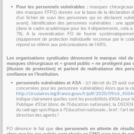
Pour les personnels vulnérables :
masques chirurgicaux 
des masques FFP2) donnés sur la base de la déclaration de
d’un fichier de suivi des personnes qui se déclarent vulné
avant). Identification des personnes vulnérables : une appl
(dans le cadre académique pour les 4 départements, cela a 
78). A la revendication FO de fournir systématique
(équipement de protection individuelle reconnue par le cod
répond se référer aux préconisations de l'ARS.
Les organisations syndicales dénoncent le manque réel de 
masques chirurgicaux et « grand public » ne protègent pas de
(illusion de protection) et parlent de maltraitance des per
confiance en l’Institution.
personnels vulnérables et ASA
- (cf décret du 29 août sur
Alors que la c
concernées pour les personnes vulnérables)
http://circulaires.legifrance.gouv.fr/pdf/2020/09/cir_4504
indique clairement quelles sont les possibilités d'ASA pour 
Publique d'Etat (donc de l'Education nationale), la DSDEN
du cadrage spécifique à l'Education nationale... bref : l'art
direction des agents !
FO dénonce le fait que
des personnels en attente de résult