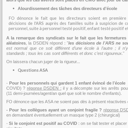
alors que les cas avérés sont placés en CMO avec jour de ca
Alourdissement des tâches des directeurs
d’école
FO dénonce le fait que les directeurs soient en première 
décisions de l'ARS auprès des familles suite à suspicion de c
personnel, suite à personnel testé positif, enfant testé positif e
A la remarque des syndicats sur le fait que les fermetures
aléatoires
, la DSDEN répond : "
les décisions de l’ARS ne son
est normal que ce soit différent d’une école à l’autre ; il 
standards ; tous les cas sont différents et donc c’est rigoureux.
"
On laissera chacun juger de la rigueur...
Questions ASA
-
Pour les personnels qui gardent 1 enfant évincé de l’école
(
COVID) ?
réponse DSDEN :
il y a décompte sur les arrêts po
(11 demi-journées/agent/an quel que soit le nombre d‘enfants).
FO dénonce que les ASA ne soient pas dès à présent réactivées d
- Pour les collègues ayant un conjoint fragile ?
réponse DS
en demandant éventuellement un masque type 2 (chirurgical)
-
Si le conjoint est positif au COVID
: on se fait tester et place