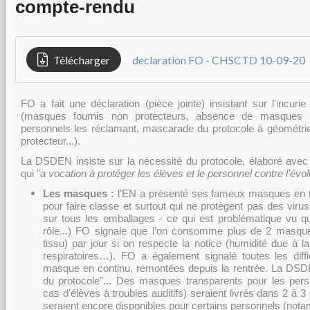
compte-rendu
Télécharger
declaration FO - CHSCTD 10-09-20
FO a fait une déclaration (pièce jointe) insistant sur l'incurie
(masques fournis non protecteurs, absence de masque
personnels les réclamant, mascarade du protocole à géométrie 
protecteur...).
La DSDEN insiste sur la nécessité du protocole, élaboré avec l
qui "
a vocation à protéger les élèves et le personnel contre l’évo
Les masques :
l’EN a présenté ses fameux masques en t
pour faire classe et surtout qui ne protègent pas des virus
sur tous les emballages - ce qui est problématique vu qu
rôle...) FO signale que l’on consomme plus de 2 masque
tissu) par jour si on respecte la notice (humidité due à la t
respiratoires…). FO a également signalé toutes les diffi
masque en continu, remontées depuis la rentrée. La DSDE
du protocole"... Des masques transparents pour les per
cas d'élèves à troubles auditifs) seraient livrés dans 2 à 
seraient encore disponibles pour certains personnels (nota