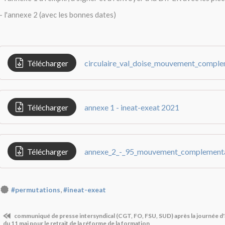
- l'annexe 2 (avec les bonnes dates)
Télécharger
Télécharger
annexe 1 - ineat-exeat 2021
Télécharger
,
#permutations
#ineat-exeat
communiqué de presse intersyndical (CGT, FO, FSU, SUD) après la journée d'
du 11 mai pour le retrait de la réforme de la formation