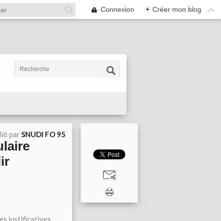
Connexion
+
Créer mon blog
lié par
SNUDI FO 95
laire
ir
es justificatives