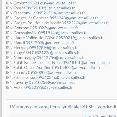
IEN Ermont
0952120n@ac-versailles.fr
IEN Fosses
0952018c@ac-versailles.fr
IEN Franconville
0952121p@ac-versailles.fr
IEN Garges lès Gonesse
0951240g@ac-versailles.fr
IEN Garges Politique de la ville
0952210l@ac-versailles.fr
IEN Gonesse
0951022v@ac-versailles.fr
IEN Goussainville
0951914p@ac-versailles.fr
IEN Haute-Vallée-de-l'Oise
0952021f@ac-versailles.fr
IEN Hautil
0951703k@ac-versailles.fr
IEN Herblay
0951789d@ac-versailles.fr
IEN Jouy ASH
0952122r@ac-versailles.fr
IEN Montmagny
0951275v@ac-versailles.fr
IEN Saint-Brice Sarcelles-Nord
0951814f@ac-versailles.fr
IEN Saint-Ouen l'Aumône
0951540h@ac-versailles.fr
IEN Sannois
0952020e@ac-versailles.fr
IEN Sarcelles sud
0951024x@ac-versailles.fr
IEN Taverny
0951025y@ac-versailles.fr
IEN Vexin
0951238e@ac-versailles.fr
https://forms.gle