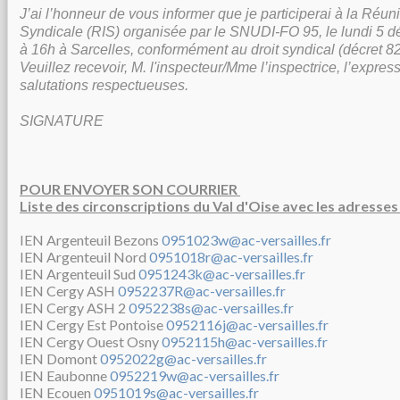
J’ai l’honneur de vous informer que je participerai à la Réun
Syndicale (RIS) organisée par le SNUDI-FO 95, le lundi 5
à 16h à Sarcelles, conformément au droit syndical (décret 82
Veuillez recevoir, M. l'inspecteur/Mme l’inspectrice, l’expre
salutations respectueuses.
SIGNATURE
POUR ENVOYER SON COURRIER
Liste des circonscriptions du Val d'Oise avec les adresses
IEN Argenteuil Bezons
0951023w@ac-versailles.fr
IEN Argenteuil Nord
0951018r@ac-versailles.fr
IEN Argenteuil Sud
0951243k@ac-versailles.fr
IEN Cergy ASH
0952237R@ac-versailles.fr
IEN Cergy ASH 2
0952238s@ac-versailles.fr
IEN Cergy Est Pontoise
0952116j@ac-versailles.fr
IEN Cergy Ouest Osny
0952115h@ac-versailles.fr
IEN Domont
0952022g@ac-versailles.fr
IEN Eaubonne
0952219w@ac-versailles.fr
IEN Ecouen
0951019s@ac-versailles.fr