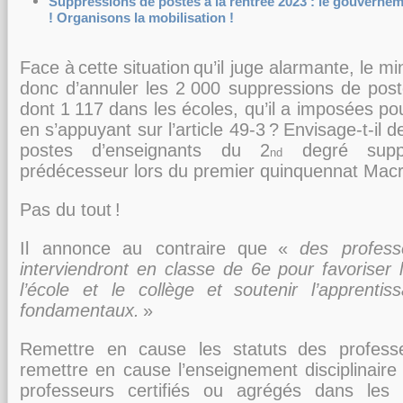
Suppressions de postes à la rentrée 2023 : le gouvernem
! Organisons la mobilisation !
Face à
cette situation
q
u’il juge alarmante
, l
e mi
donc d’annuler les 2
000
suppressions de post
dont 1
117 dans les écoles, qu’il a imposées pou
en s’appuyant sur l’
article 49
-
3
?
Envisage
-
t
-
il d
p
ostes d’
enseignants du 2
degré supp
nd
prédécesseur lors du premier quinquennat Mac
Pas du tout
!
Il annonce
au contraire
que
«
des profess
interviendront en classe de 6e pour favoriser
l
l’école et le collège et
soutenir l’apprenti
fondamentaux
.
»
Remettre en cause les statuts
des profess
remettre en cause l’enseign
emen
t
disciplinair
professeurs certifiés ou agrégés dans les 