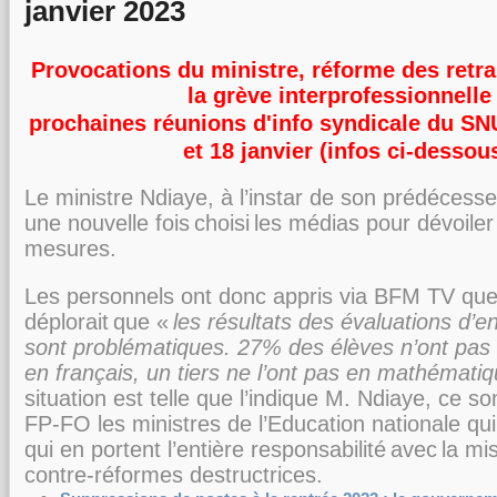
janvier 2023
Provocations du ministre, réforme des retra
la grève interprofessionnelle 
prochaines réunions d'info syndicale du SN
et 18 janvier (infos ci-dessou
Le ministre Ndiaye, à l’instar de son prédécess
une nouvelle fois
choisi
les médias
pour dévoiler
mesures.
Les personnels ont donc appris via BFM TV que
déplor
ait
que «
l
es résultats des
évaluations d’e
sont problématiques. 27% des élèves n’ont pas 
en
français, un tiers ne l’ont pas en mathémati
situation est telle que l’indique M. Ndiaye,
ce so
FP
-
FO les ministres de l’Education nationale qu
qui en portent
l’entière responsabilité
avec
la mi
contre
-
réformes destructrices.