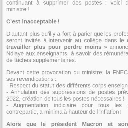
continuant
à supprimer des postes
: voici 
ministre
!
C’est inacceptable
!
D’autant plus qu’il
y a fort à parier
que
les profe
seront
invités à
intervenir au
collège dans le 
travailler plus pour perdre moins
»
annonc
Ndiaye
aux enseignants, à savoir des rémunér
de tâches supplémentaires.
Devant cette provocation du ministre, la FNE
ses revendic
ations
:
-
Respect du statut des différents corps enseig
-
Annulation des suppressions de postes prév
2022, création d
e
tous
l
es postes
nécessaires
!
-
Augmentation indiciaire pour tous les 
contrepartie,
a minima
à hauteur
de
l’inflation
!
Alors que
le président Ma
cron et son