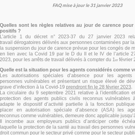
FAQ mise à jour le 31 janvier 2023
Quelles sont les règles relatives au jour de carence pour
positifs ?
L’article 1 du décret n° 2023
-
37 du 27 janvier 2023 rela
travail
dérogatoires délivrés
aux personnes contaminées par la
la suspension du jour de carence prévue pour
les congés de m
en lien avec la Covid 19 par le D du II et le IV de l’
article 
2023
,
pour les arrêts
de travail délivrés à compter du 1
février
er
Quelle est la situation pour les agents considérés comme v
L
es autorisations spéciales d’absence pour les agents
personnes vulnérables et
présentant un risque élevé de dév
grave d’infection à la Covid
-
19
prendront fin
le
28 février 2023
.
La circulaire du 9 septembre 2021 relative à l'identification 
protection des
agents publics civils reconnus vulnérables 
adapte le dispositif d’activité
partielle à la fonction publiqu
placer en autor
isation spéciale d’absence (ASA)
les agen
reconnus comme vulnérables, demeure donc applicable jusqu’à 
Il incombe aux employeurs publics d’anticiper cette échéa
laquelle la protection
de la santé au travail de
s personnes vulné
droit commun pour le secteur privé
comme pour le secteur publi