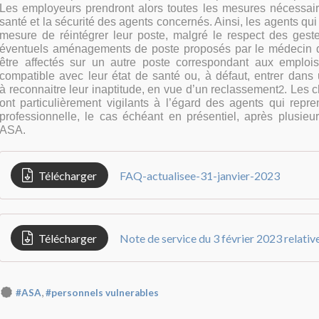
Les employeurs prendront alors toutes les mesures nécessair
santé et la sécurité
des agents concernés. Ainsi, les agents qui
mesure de réintégrer leur poste,
malgré le respect des geste
éventuels aménagements de poste proposés par le
médecin d
être affectés sur un autre poste correspondant aux emploi
compatible avec
leur
état de santé ou, à défaut, entrer dans
à
reconnaitre
leur
inaptitude,
en
vue
d’un
reclassement
.
Les
c
2
ont
particulièrement vigilants à l’égard des agents qui repren
professionnelle, le cas
éch
éant en présentiel, après plusie
ASA.
Télécharger
FAQ-actualisee-31-janvier-2023
Télécharger
,
#ASA
#personnels vulnerables