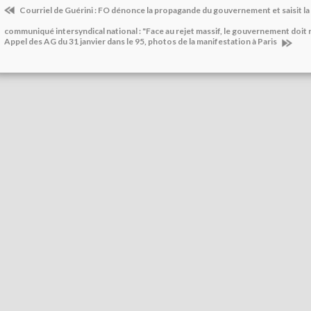
Courriel de Guérini : FO dénonce la propagande du gouvernement et saisit la
communiqué intersyndical national : "Face au rejet massif, le gouvernement doit r
Appel des AG du 31 janvier dans le 95, photos de la manifestation à Paris