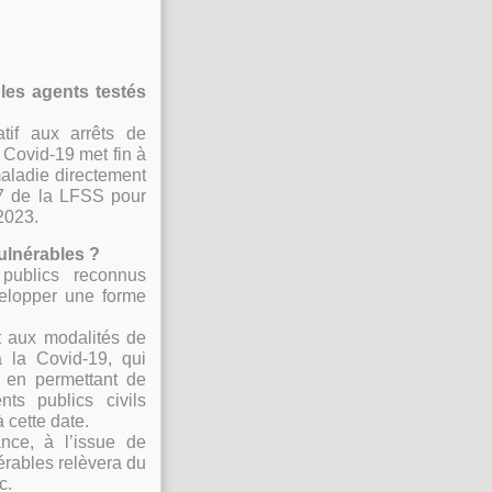
 les agents testés
tif aux arrêts de
 Covid
-
19 met fin
à
aladie directement
27 de
la LFSS pour
 2023
.
ulnérables ?
 publics reconnus
elopper une forme
et aux modalités de
à la Covid
-
19, qui
e en permettant de
ts publics civils
cette date.
nce, à l’issue de
rables relèvera du
c.