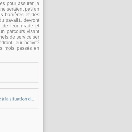
es pour assurer la
 ne seraien
t pas en
s barrières et des
u travail
, devront
1
s de
leur
grade et
 un parcours visant
hefs
de
service
ser
dront leur activité
urs mois passés en
Note de service du 3 février 2023 relative à la situation des personnels au regard de l'évolution de l'épidémie(1)