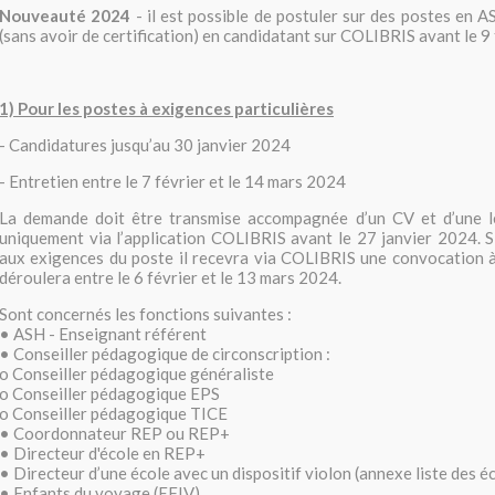
Nouveauté 2024
- il est possible de postuler sur des postes en A
(sans avoir de certification) en candidatant sur COLIBRIS avant le 9 f
1) Pour les postes à exigences particulières
- Candidatures jusqu’au 30 janvier 2024
- Entretien entre le 7 février et le 14 mars 2024
La demande doit être transmise accompagnée d’un CV et d’une l
uniquement via l’application COLIBRIS avant le 27 janvier 2024. S
aux exigences du poste il recevra via COLIBRIS une convocation à
déroulera entre le 6 février et le 13 mars 2024.
Sont concernés les fonctions suivantes :
• ASH - Enseignant référent
• Conseiller pédagogique de circonscription :
o Conseiller pédagogique généraliste
o Conseiller pédagogique EPS
o Conseiller pédagogique TICE
• Coordonnateur REP ou REP+
• Directeur d'école en REP+
• Directeur d’une école avec un dispositif violon (annexe liste des é
• Enfants du voyage (EFIV)