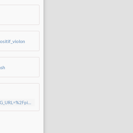
sitif_violon
ash
https://ariane.ac-versailles.fr/login/ct_logon_mixte.jsp?CT_ORIG_URL=%2Fpia%2Fjcms%2Fs1_9180192%2Ffr%2Frecrutement-sur-postes-specifiques-annee-scolaire-2024-2025-95&ct_orig_uri=http%3A%2F%2Fariane.ac-versailles.fr%3A99%2Fpia%2Fjcms%2Fs1_9180192%2Ffr%2Frecrutement-sur-postes-specifiques-annee-scolaire-2024-2025-95