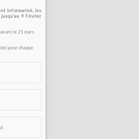
t informatisé, les
 jusqu’au 9 Février
(avant le 21 mars
ble) pour chaque
26