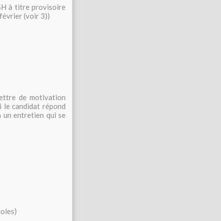
SH à titre provisoire
évrier (voir 3))
ettre de motivation
i le candidat répond
 un entretien qui se
coles)