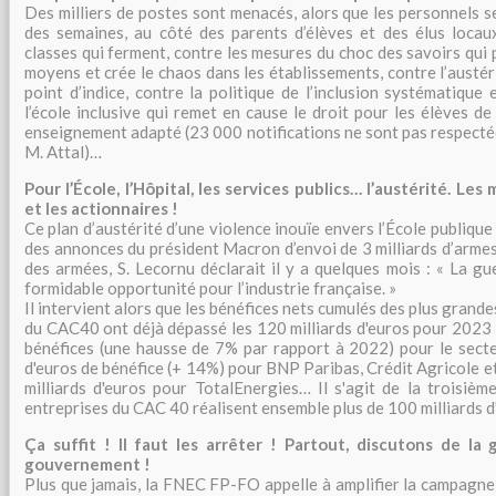
Des milliers de postes sont menacés, alors que les personnels s
des semaines, au côté des parents d’élèves et des élus locaux
classes qui ferment, contre les mesures du choc des savoirs qui 
moyens et crée le chaos dans les établissements, contre l’austéri
point d’indice, contre la politique de l’inclusion systématique 
l’école inclusive qui remet en cause le droit pour les élèves de
enseignement adapté (23 000 notifications ne sont pas respecté
M. Attal)…
Pour l’École, l’Hôpital, les services publics… l’austérité. Les 
et les actionnaires !
Ce plan d’austérité d’une violence inouïe envers l’École publique
des annonces du président Macron d’envoi de 3 milliards d’armes
des armées, S. Lecornu déclarait il y a quelques mois : « La g
formidable opportunité pour l’industrie française. »
Il intervient alors que les bénéfices nets cumulés des plus grand
du CAC40 ont déjà dépassé les 120 milliards d'euros pour 2023 :
bénéfices (une hausse de 7% par rapport à 2022) pour le secteu
d'euros de bénéfice (+ 14%) pour BNP Paribas, Crédit Agricole e
milliards d'euros pour TotalEnergies… Il s'agit de la troisièm
entreprises du CAC 40 réalisent ensemble plus de 100 milliards d
Ça suffit ! Il faut les arrêter ! Partout, discutons de la
gouvernement !
Plus que jamais, la FNEC FP-FO appelle à amplifier la campagne