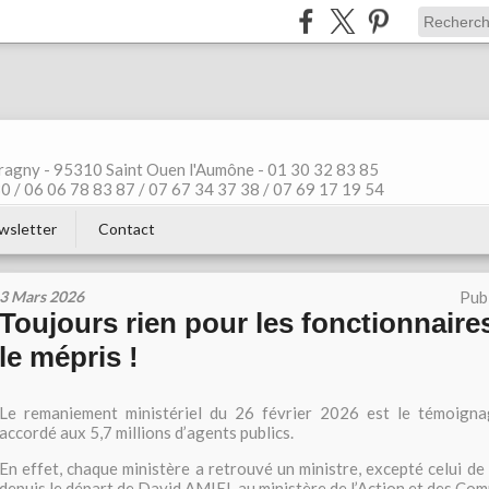
ragny - 95310 Saint Ouen l'Aumône - 01 30 32 83 85
 / 06 06 78 83 87 / 07 67 34 37 38 / 07 69 17 19 54
wsletter
Contact
3 Mars 2026
Pub
Toujours rien pour les fonctionnaire
le mépris !
Le remaniement ministériel du 26 février 2026 est le témoigna
accordé aux 5,7 millions d’agents publics.
En effet, chaque ministère a retrouvé un ministre, excepté celui de
depuis le départ de David AMIEL au ministère de l’Action et des Com