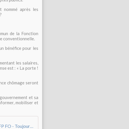
it nommé après les
?
mun de la Fonction
re conventionnelle.
un bénéfice pour les
mentant les salaires,
nse est : « La porte !
rance chômage seront
e gouvernement et sa
nformer, mobiliser et
20260302 - Communiqué de Presse UIAFP FO - Toujours rien pour les fonctionnaires hormis le mépris