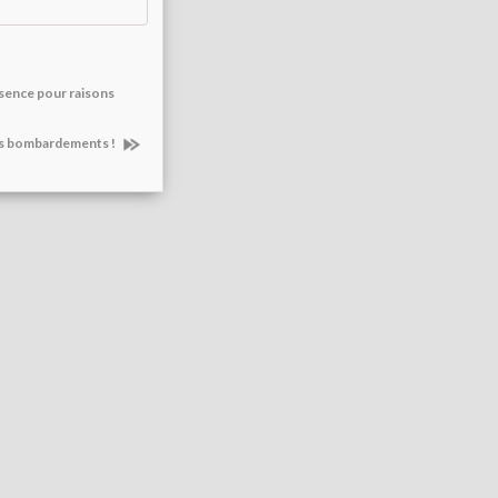
bsence pour raisons
 des bombardements !