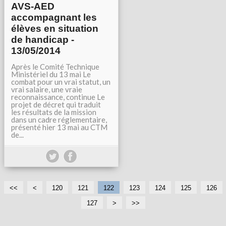
AVS-AED
accompagnant les
élèves en situation
de handicap -
13/05/2014
Après le Comité Technique
Ministériel du 13 mai Le
combat pour un vrai statut, un
vrai salaire, une vraie
reconnaissance, continue Le
projet de décret qui traduit
les résultats de la mission
dans un cadre réglementaire,
présenté hier 13 mai au CTM
de...
<<
<
1
1
120
121
122
123
124
125
126
0
1
127
>
>>
0
0