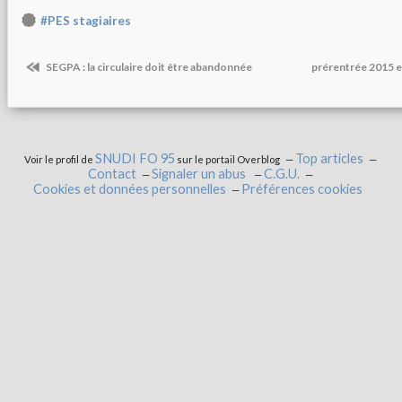
#PES stagiaires
SEGPA : la circulaire doit être abandonnée
prérentrée 2015 e
SNUDI FO 95
Top articles
Voir le profil de
sur le portail Overblog
Contact
Signaler un abus
C.G.U.
Cookies et données personnelles
Préférences cookies