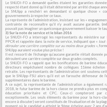
Le SNUDI-FO a demandé quelles étaient les garanties données
respecté étant donné qu’il était déterminé par arrêté chaque anné
Le SNUipp a renchéri en demandant si quelque chose « cont
gouvernements à respecter ce taux.
La représente de l’administration, insistant sur les « engagement
contrainte de reconnaître qu’il n’y avait aucune garantie. (mê
pouvait pas imaginer un quelconque gouvernement baisser le ta
3) Sur la note de service et le bilan 2016
Le SNUDI-FO a interrogé les représentants du ministère sur l
PPCR et rappelée dans la note de service, indiquant que «
tout 
dérouler une carrière complète sur au moins deux grades
», form
SNUipp auraient voulue plus précise !
Il est ressorti de l’échange qu’aucune garantie n’était donnée 
déroulent une carrière complète sur deux grades complets.
Le SNUDI-FO a rappelé que les bonifications de barème éducat
directeurs empêchaient nombre de collègues 11ème échelon 
retraite. Les représentants de l’administration ont soutenu ce
que le SNUipp-FSU alors qu’il est un farouche défenseur de l’
supplémentaires dans le barème.
A ce sujet, la représentante de l’administration a également 
2018, le futur barème de la hors classe ne prendra plus en comp
éducation prioritaire et CPC. Ceux-ci compteront par c
exceptionnelle. Les seuls éléments du barème pour la hors-clas
encore à discuter) seront constitués de l’évaluation et de la plag
moment où le candidat a atteint le 9ème échelon avec 2 ans d’