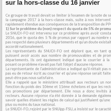
sur la hors-classe du 16 janvier
Ce groupe de travail devait se limiter à l’examen de la note de s
la campagne 2017 à la hors-classe mais, suite à nos interventi
rapidement étendue aux conséquences de la transposition de PP
1) Sur le problème du (non) respect du quota de 5% de promu
Le SNUDI-FO est intervenu sur ce problème après avoir consta
2016, que le quota des 5 % de promus par rapport au nombre d
pas respecté dans plusieurs départements et qu’un doute existait
accordé nationalement.
Les représentants du SNUDI-FO ont déploré que, en tant qu’é
puissent avoir accès aux nombre de promouvables et de prom
départements. Ils ont également indiqué que le courrier à l
posant ce problème n’avait pas fait l’objet d’aucune réponse.
La représentante de l’administration a indiqué qu’il n’était pas
pas eu de retour écrit au courrier et qu’une réponse serait faite 
peut-être pas nous satisfaire.
Elle a rappelé que le ministère attribuait aux recteurs un n
fonction du poids des 10ème et 11ème échelons et que les recte
ces promotions par département. Elle nous a donc invités à
recteurs. Aucune réponse n’a été donnée à la demande égalem
savoir quelles étaient les règles de calcul qui justifiaient qu’un
plus ou moins du taux national.
Le SNUDI-FO, rejoint par le SNUipp-FSU, a insisté sur le caract