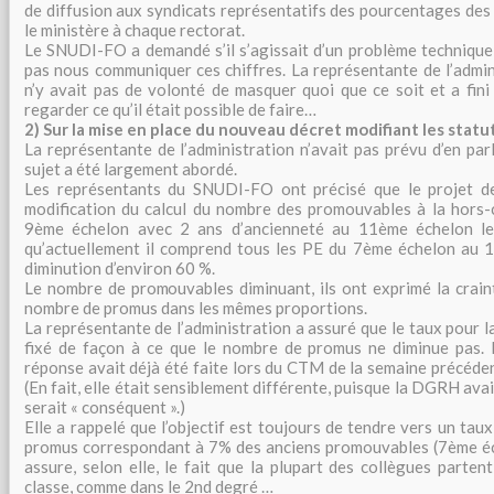
de diffusion aux syndicats représentatifs des pourcentages des
le ministère à chaque rectorat.
Le SNUDI-FO a demandé s’il s’agissait d’un problème technique
pas nous communiquer ces chiffres. La représentante de l’admini
n’y avait pas de volonté de masquer quoi que ce soit et a fini p
regarder ce qu’il était possible de faire…
2) Sur la mise en place du nouveau décret modifiant les stat
La représentante de l’administration n’avait pas prévu d’en par
sujet a été largement abordé.
Les représentants du SNUDI-FO ont précisé que le projet d
modification du calcul du nombre des promouvables à la hors-c
9ème échelon avec 2 ans d’ancienneté au 11ème échelon le 
qu’actuellement il comprend tous les PE du 7ème échelon au 1
diminution d’environ 60 %.
Le nombre de promouvables diminuant, ils ont exprimé la crain
nombre de promus dans les mêmes proportions.
La représentante de l’administration a assuré que le taux pour
fixé de façon à ce que le nombre de promus ne diminue pas. E
réponse avait déjà été faite lors du CTM de la semaine précéde
(En fait, elle était sensiblement différente, puisque la DGRH ava
serait « conséquent ».)
Elle a rappelé que l’objectif est toujours de tendre vers un ta
promus correspondant à 7% des anciens promouvables (7ème éch
assure, selon elle, le fait que la plupart des collègues partent
classe, comme dans le 2nd degré …