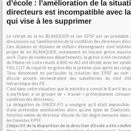
d’école : l’amélioration de la situa
directeurs est incompatible avec la
qui vise à les supprimer
Le retrait de la loi BLANQUER et ses EPSF est un préalable à
discussions sur l’amélioration de la condition des directeurs d’éco
Des dizaines et dizaines de milliers d’enseignants sont mobil
projet de loi BLANQUER, notamment en faisant grève massiv
avril. Dans de nombreux départements, la grève a été reconduit
du Maine-et-Loire réunis à 400 en AG ont décidé avec les syn
FSU, CGT de repartir en grève dès le premier jour après les cong
Tous dénoncent en particulier la création des EPSF au sein d
d’école actuels deviendraient des subalternes du chef d’ét
hiérarchique des PE.
C’est dans cette situation que le ministre a convié le 8 avril les
à participer à un groupe de « travail » prétendument consacré
condition des directeurs.
La délégation du SNUDI-FO a souligné qu’il était impossible 
d’une prétendue amélioration alors qu’une épée de Damoclès 
fonction même de directeur d’école du 1er degré menacée dans
les funestes EPSF.
L’objectif de la disparition de la direction d’école a été confi
Pour seule réponse aux revendications des personnels, le rep