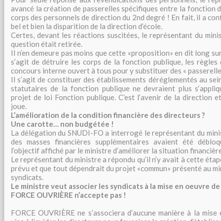
avancé la création de passerelles spécifiques entre la fonction d
corps des personnels de direction du 2nd degré ! En fait, il a conf
bel et bien la disparition de la direction d’école.
Certes, devant les réactions suscitées, le représentant du mini
question était retirée.
Il n’en demeure pas moins que cette «proposition» en dit long sur l
s’agit de détruire les corps de la fonction publique, les règles
concours interne ouvert à tous pour y substituer des « passerell
Il s’agit de constituer des établissements déréglementés au sei
statutaires de la fonction publique ne devraient plus s‘appliq
projet de loi Fonction publique. C’est l’avenir de la direction e
joue.
L’amélioration de la condition financière des directeurs ?
Une carotte… non budgétée !
La délégation du SNUDI-FO a interrogé le représentant du minist
des masses financières supplémentaires avaient été déblo
l’objectif affiché par le ministre d’améliorer la situation financièr
Le représentant du ministre a répondu qu’il n’y avait à cette éta
prévu et que tout dépendrait du projet «commun» présenté au mi
syndicats.
Le ministre veut associer les syndicats à la mise en oeuvre de s
FORCE OUVRIÈRE n’accepte pas !
FORCE OUVRIÈRE ne s’associera d’aucune manière à la mise e