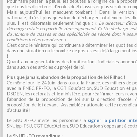
Pour faire passer la pilule, les députés à l’origine de la proposi
que tous les directeurs d’écoles de 8 classes et plus seraient c
Mais aujourd’hui les masquent tombent ! Dans la version 
nationale, il n’est plus question de décharger totalement les di
plus. Il est désormais seulement indiqué : «
Le directeur d’éco
décharge totale ou partielle d’enseignement. Cette décharge es
du nombre de classes et des spécificités de l’école dont il assur
conditions fixées par décret.
»
C’est donc le ministre qui continuera à déterminer les quotités 
dans une situation ou le nombre de postes est déjà largement ins
!
Quant aux augmentations des bonifications indiciaires annoncée
dans aucun des articles du projet de loi.
Plus que jamais, abandon de la proposition de loi Rilhac !
Ce même jour, le 24 juin, dans toute la France, des milliers de p
avec la FNEC FP-FO, la CGT Educ’action, SUD Education et par
DSDEN, les rectorats et le ministère, pour réaffirmer leurs rev
l’abandon de la proposition de loi sur la direction d’école.
proposition de loi devant l’Assemblée nationale, cette revendica
d’actualité !
Le SNUDI-FO invite les personnels à
signer la pétition int
SNUipp-FSU, CGT Educ’Action, SUD Education s’opposant à cette 
Le SNUDI-FO revendique :