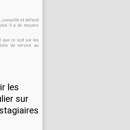
 conseille et défend
 plus il a de moyens
 que ce soit sur les
tions de service au