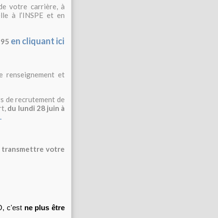
e votre carrière, à
lle à l’INSPE et en
en cliquant ici
N 95
de renseignement et
rs de recrutement de
rt,
du lundi 28 juin à
.
 transmettre votre
, c'est
ne plus être