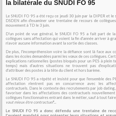
la bilatérale du SNUDI FO 95
Le SNUDI FO 95 a été reçu ce jeudi 30 juin par la DIPER et le 
DSDEN afin d'examiner une trentaine de recours de collègues 
mouvement à TD le 3 juin.
D'un point de vue général, le SNUDI FO 95 a fait part de la
collègues sans affectation qui voient la fin d'année arriver à gr
n'avoir aucune information avant la sortie des classes.
De plus, l'incompréhension voire la défiance sont là face aux c
dans les écoles demandées parmi les vœux de ces collègues. Cert
explications rationnelles (postes bloqués pour un PES à plein 
temps) mais d'autres situations ne trouvent pas d'explicati
d'attribuer des postes à la tête du client et hors barème.
Le SNUDI FO 95 a répété et insisté pour que l'ensemble des PE
affectation n'entrent pas en concurrence avec les affec
contractuels. Dans le contexte des recrutements par job dating, i
favoriser dans les affectations des contractuels nouvellement 
collègues fonctionnaires entrant dans le métier, sauf à tout faire
vaut mieux être contractuel
"...
Le SNUDI FO 95 a donc défendu une trentaine de reco
l'avaient mandaté pour présenter leurs situations et argume