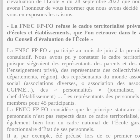
d'évaluation de l'École
» du 28
septembre 2022 que nou
avons l’honneur de vous informer que nous avons décidé
vous en exposons les raisons.
-
La FNEC FP-FO
refuse le cadre territorialisé prév
d’écoles et
établissements, que l’on retrouve dans le 
du Conseil d'évaluation de
l'École »
La FNEC FP-FO a participé au mois de juin à la premi
consultatif. Nous avons pu y
constater le cadre territor
puisque siégeaient des représentants des parents et des 
l’enseignement privé), des représentants des collectivités 
départements,
région), des représentants du monde assoc
social (associations diverses, « association
des assoc
CGPME...), des « personnalités » (journaliste, ch
chef
d’établissement) ... Les représentants des personnels
membres pour 45 participants.
La FNEC FP-FO considère que le principe statutaire d
personnels n’est pas respecté
dans ce cadre territorialis
également bien loin du cadre national de l’École gara
fonctionnaire d’État de ses personnels.
Il a, par exemple, été précisé lors de ce premier co