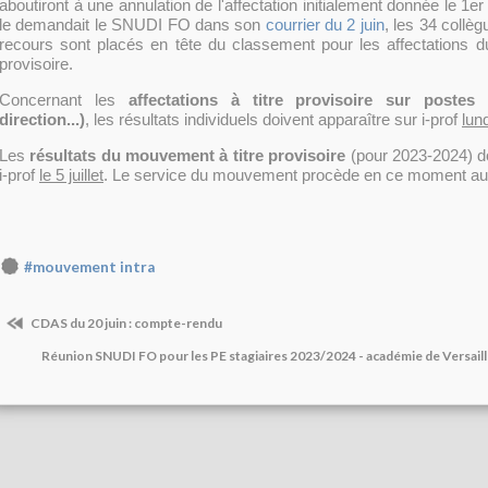
aboutiront à une annulation de l'affectation initialement donnée le 1e
le demandait le SNUDI FO dans son
courrier du 2 juin
, les 34 collè
recours sont placés en tête du classement pour les affectations 
provisoire.
Concernant les
affectations à titre provisoire sur postes
direction...)
, les résultats individuels doivent apparaître sur i-prof
lund
Les
résultats du mouvement à titre provisoire
(pour 2023-2024) do
i-prof
le 5 juillet
. Le service du mouvement procède en ce moment aux
#mouvement intra
CDAS du 20 juin : compte-rendu
Réunion SNUDI FO pour les PE stagiaires 2023/2024 - académie de Versaille