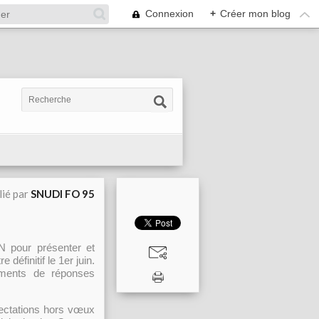
Connexion
+
Créer mon blog
lié par
SNUDI FO 95
 pour présenter et
définitif le 1er juin.
léments de réponses
ectations hors vœux