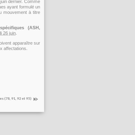
r juin dernier. Comme
gues ayant formulé un
du mouvement à titre
 spécifiques (ASH,
i 26 juin
.
ivent apparaître sur
 affectations.
s (78, 91, 92 et 95)