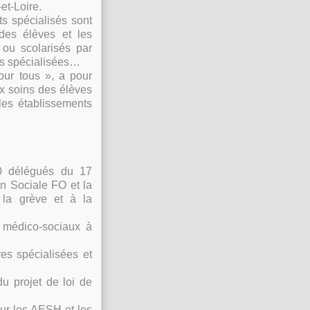
et-Loire.
s spécialisés sont
des élèves et les
 ou scolarisés par
es spécialisées…
our tous », a pour
ux soins des élèves
les établissements
0 délégués du 17
n Sociale FO et la
 la grève et à la
 médico-sociaux à
res spécialisées et
 du projet de loi de
our les AESH et les