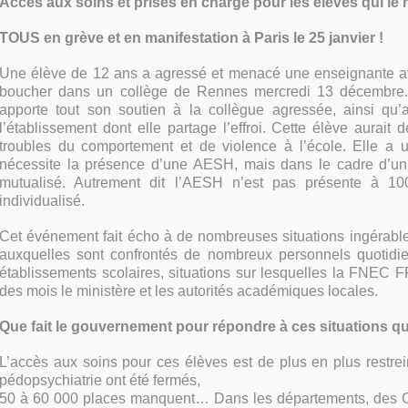
Accès aux soins et prises en charge pour les élèves qui le 
TOUS en grève et en manifestation à Paris le 25 janvier !
Une élève de 12 ans a agressé et menacé une enseignante a
boucher dans un collège de Rennes mercredi 13 décembr
apporte tout son soutien à la collègue agressée, ainsi qu
l’établissement dont elle partage l’effroi. Cette élève aurait
troubles du comportement et de violence à l’école. Elle a un
nécessite la présence d’une AESH, mais dans le cadre d’
mutualisé. Autrement dit l’AESH n’est pas présente à 1
individualisé.
Cet événement fait écho à de nombreuses situations ingérable
auxquelles sont confrontés de nombreux personnels quotidi
établissements scolaires, situations sur lesquelles la FNEC 
des mois le ministère et les autorités académiques locales.
Que fait le gouvernement pour répondre à ces situations qui
L’accès aux soins pour ces élèves est de plus en plus restreint
pédopsychiatrie ont été fermés,
50 à 60 000 places manquent… Dans les départements, des 