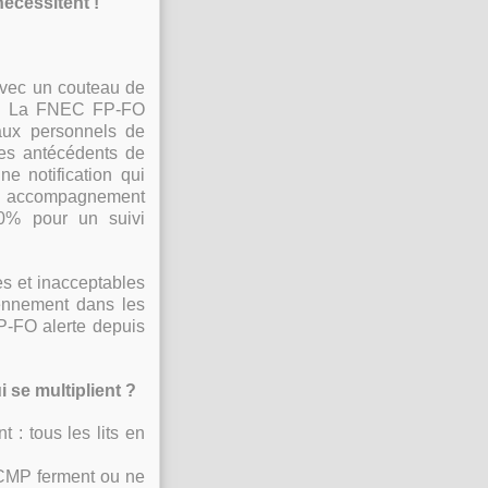
nécessitent !
vec un couteau de
e. La FNEC FP-FO
’aux personnels de
 des antécédents de
e notification qui
un accompagnement
00% pour un suivi
s et inacceptables
ennement dans les
FP-FO alerte depuis
 se multiplient ?
 : tous les lits en
CMP ferment ou ne