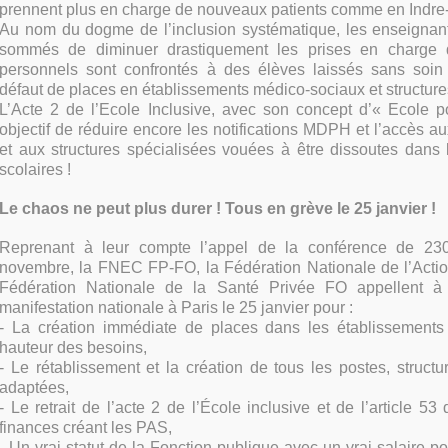
prennent plus en charge de nouveaux patients comme en Indre-
Au nom du dogme de l’inclusion systématique, les enseignant
sommés de diminuer drastiquement les prises en charge 
personnels sont confrontés à des élèves laissés sans soin
défaut de places en établissements médico-sociaux et structur
L’Acte 2 de l’Ecole Inclusive, avec son concept d’« Ecole p
objectif de réduire encore les notifications MDPH et l’accès a
et aux structures spécialisées vouées à être dissoutes dans 
scolaires !
Le chaos ne peut plus durer ! Tous en grève le 25 janvier !
Reprenant à leur compte l’appel de la conférence de 23
novembre, la FNEC FP-FO, la Fédération Nationale de l’Actio
Fédération Nationale de la Santé Privée FO appellent à
manifestation nationale à Paris le 25 janvier pour :
- La création immédiate de places dans les établissements
hauteur des besoins,
- Le rétablissement et la création de tous les postes, structu
adaptées,
- Le retrait de l’acte 2 de l’École inclusive et de l’article 53
finances créant les PAS,
- Un vrai statut de la Fonction publique avec un vrai salaire p