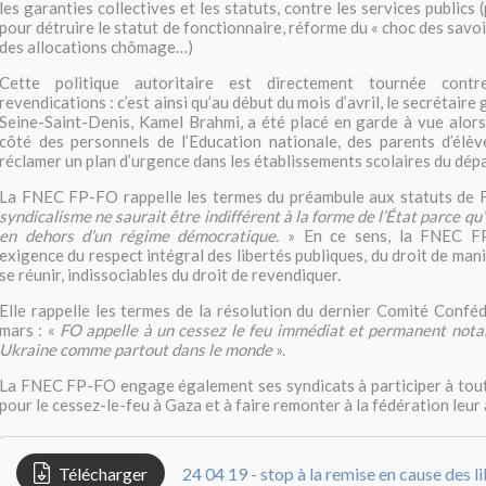
les garanties collectives et les statuts, contre les services publics 
pour détruire le statut de fonctionnaire, réforme du « choc des savoi
des allocations chômage…)
Cette politique autoritaire est directement tournée contr
revendications : c’est ainsi qu’au début du mois d’avril, le secrétair
Seine-Saint-Denis, Kamel Brahmi, a été placé en garde à vue alors 
côté des personnels de l’Education nationale, des parents d’élèv
réclamer un plan d’urgence dans les établissements scolaires du dép
La FNEC FP-FO rappelle les termes du préambule aux statuts de F
syndicalisme ne saurait être indifférent à la forme de l’État parce qu’
en dehors d’un régime démocratique.
» En ce sens, la FNEC FP
exigence du respect intégral des libertés publiques, du droit de mani
se réunir, indissociables du droit de revendiquer.
Elle rappelle les termes de la résolution du dernier Comité Confé
mars : «
FO appelle à un cessez le feu immédiat et permanent not
Ukraine comme partout dans le monde
».
La FNEC FP-FO engage également ses syndicats à participer à tout
pour le cessez-le-feu à Gaza et à faire remonter à la fédération leur 
Télécharger
24 04 19 - stop à la remise en cause des l