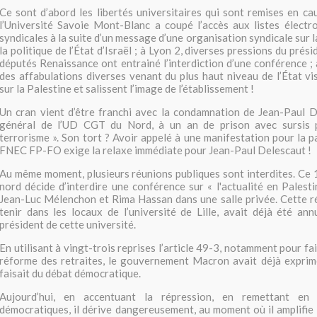
Ce sont d’abord les libertés universitaires qui sont remises en ca
l’Université Savoie Mont-Blanc a coupé l’accès aux listes électr
syndicales à la suite d’un message d’une organisation syndicale sur l
la politique de l’État d’Israël ; à Lyon 2, diverses pressions du prés
députés Renaissance ont entrainé l’interdiction d’une conférence ; 
des affabulations diverses venant du plus haut niveau de l’État v
sur la Palestine et salissent l’image de l’établissement !
Un cran vient d’être franchi avec la condamnation de Jean-Paul D
général de l’UD CGT du Nord, à un an de prison avec sursis 
terrorisme ». Son tort ? Avoir appelé à une manifestation pour la p
FNEC FP-FO exige la relaxe immédiate pour Jean-Paul Delescaut !
Au même moment, plusieurs réunions publiques sont interdites. Ce 17
nord décide d’interdire une conférence sur « l'actualité en Palest
Jean-Luc Mélenchon et Rima Hassan dans une salle privée. Cette ré
tenir dans les locaux de l’université de Lille, avait déjà été annu
président de cette université.
En utilisant à vingt-trois reprises l’article 49-3, notamment pour fa
réforme des retraites, le gouvernement Macron avait déjà exprimé
faisait du débat démocratique.
Aujourd’hui, en accentuant la répression, en remettant en 
démocratiques, il dérive dangereusement, au moment où il amplifie