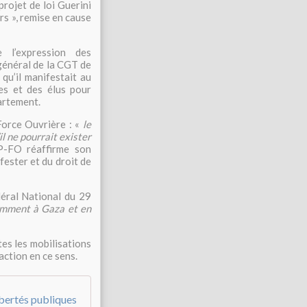
(projet de loi Guerini
rs », remise en cause
e l’expression des
e général de la CGT de
qu’il manifestait au
es et des élus pour
artement.
orce Ouvrière : «
le
il ne pourrait exister
-FO réaffirme son
fester et du droit de
déral National du 29
amment à Gaza et en
es les mobilisations
action en ce sens.
ibertés publiques