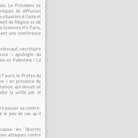
use. Le Président de
oniques de diffusion
a situation à Gaza et
ident de Région et de
à Sciences Po Paris,
isent une conférence
elescaut, secrétaire
pour « apologie du
aix en Palestine ! La
 avril, le Préfet du
ine » en présence de
union, qui devait se
lée la veille par le
ire passer sa contre-
 le peu de cas qu’il
cause les libertés
 ses attaques contre