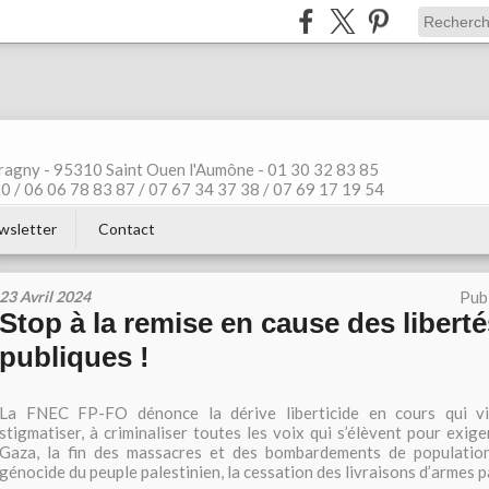
ragny - 95310 Saint Ouen l'Aumône - 01 30 32 83 85
 / 06 06 78 83 87 / 07 67 34 37 38 / 07 69 17 19 54
wsletter
Contact
23 Avril 2024
Pub
Stop à la remise en cause des liberté
publiques !
La FNEC FP-FO dénonce la dérive liberticide en cours qui vis
stigmatiser, à criminaliser toutes les voix qui s’élèvent pour exig
Gaza, la fin des massacres et des bombardements de populations 
génocide du peuple palestinien, la cessation des livraisons d’armes pa