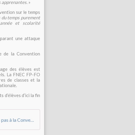
s apprenantes.
»
vention sur le temps
ns du temps purement
 année et scolarité
parant une attaque
te de la Convention
sage des élèves est
nels. La FNEC FP-FO
res de classes et la
ationale.
 d’élèves d’ici la fin
25 07 01 - La FNEC FP-FO ne participera pas à la Convention citoyenne sur les temps de l’enfant