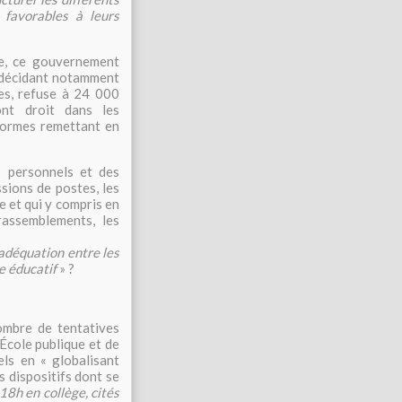
 favorables à leurs
e, ce gouvernement
n décidant notamment
es, refuse à 24 000
ont droit dans les
éformes remettant en
s personnels et des
ssions de postes, les
e et qui y compris en
rassemblements, les
adéquation entre les
e éducatif
» ?
mbre de tentatives
’École publique et de
ls en « globalisant
s dispositifs dont se
-18h en collège, cités