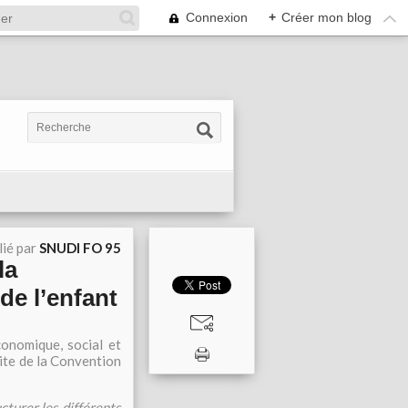
Connexion
+
Créer mon blog
lié par
SNUDI FO 95
la
de l’enfant
onomique, social et
tite de la Convention
turer les différents