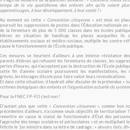
temps de la vie quotidienne des enfants afin qu’ils soient plus
apprentissages, à leur développement, à leur santé ?
»
Au moment où cette «
Convention citoyenne
» est mise en plac
poursuit les suppressions de postes dans l’Éducation nationale e
de la fermeture de plus de 5 000 classes dans les écoles publiqu
élèves en situation de handicap les places auxquelles ils 
établissements sociaux et médico-sociaux, multiplie les contre-r
cause le fonctionnement de l’École publique.
Ces mesures se heurtent d’ailleurs à une intense résistance de
parents d’élèves qui refusent les fermetures de classes, les suppre
pertes d’heures, qui n’acceptent pas la destruction de l’École publiqu
cette fin d’année scolaire poursuivent les manifestations, les 
grèves, les blocages d’école pour faire valoir leurs revendications.
Et dans cette situation, il faudrait aller discuter de la prétendue «
in
rythmes biologiques des enfants et l’organisation actuelle du systèm
Pour la FNEC FP-FO c’est non !
D’autant plus que cette «
Convention citoyenne
», comme bon no
précédentes d’ailleurs, n’a comme seuls objectifs de territorialiser l
remettre en cause le statut de fonctionnaire d’État des personne
l’approche des temps scolaires et périscolaires » et en multipliant le
félicite le 1er ministre dans sa lettre de cadrage : «
devoirs faits, 8h