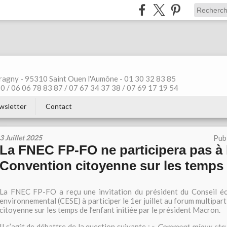
ragny - 95310 Saint Ouen l'Aumône - 01 30 32 83 85
 / 06 06 78 83 87 / 07 67 34 37 38 / 07 69 17 19 54
wsletter
Contact
3 Juillet 2025
Pub
La FNEC FP-FO ne participera pas à 
Convention citoyenne sur les temps 
La FNEC FP-FO a reçu une invitation du président du Conseil éc
environnemental (CESE) à participer le 1er juillet au forum multipar
citoyenne sur les temps de l’enfant initiée par le président Macron.
Il s’agit de débattre de la question suivante : «
Comment mieux struc