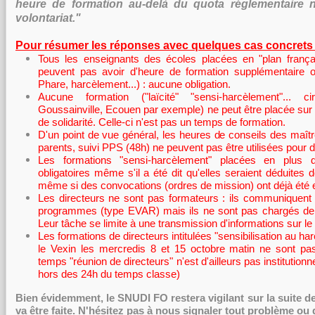
heure de formation au-delà du quota réglementaire 
volontariat."
Pour résumer les réponses avec quelques cas concret
Tous les enseignants des écoles placées en "plan frança
peuvent pas avoir d'heure de formation supplémentaire obl
Phare, harcèlement...) : aucune obligation.
Aucune formation ("laïcité" "sensi-harcèlement"... c
Goussainville, Ecouen par exemple) ne peut être placée sur 
de solidarité. Celle-ci n'est pas un temps de formation.
D'un point de vue général, les heures de conseils des maître
parents, suivi PPS (48h) ne peuvent pas être utilisées pour d
Les formations "sensi-harcèlement" placées en plus
obligatoires même s'il a été dit qu'elles seraient déduites 
même si des convocations (ordres de mission) ont déjà été
Les directeurs ne sont pas formateurs : ils communiquent
programmes (type EVAR) mais ils ne sont pas chargés de 
Leur tâche se limite à une transmission d'informations sur le 
Les formations de directeurs intitulées "sensibilisation au 
le Vexin les mercredis 8 et 15 octobre matin ne sont pas
temps "réunion de directeurs" n'est d'ailleurs pas institutionne
hors des 24h du temps classe)
Bien évidemment, le SNUDI FO restera vigilant sur la suite d
va être faite. N'hésitez pas à nous signaler tout problème ou d