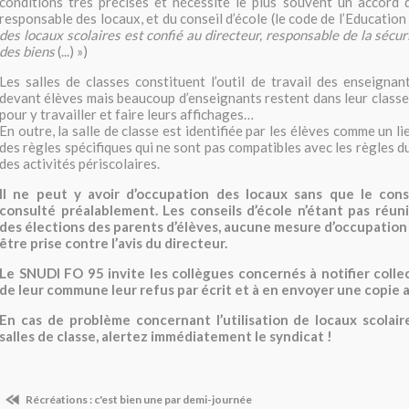
conditions très précises et nécessite le plus souvent un accord d
responsable des locaux, et du conseil d’école (le code de l’Education
des locaux scolaires est confié au directeur, responsable de la sécu
des biens
(...) »)
Les salles de classes constituent l’outil de travail des enseigna
devant élèves mais beaucoup d’enseignants restent dans leur classe
pour y travailler et faire leurs affichages…
En outre, la salle de classe est identifiée par les élèves comme un lie
des règles spécifiques qui ne sont pas compatibles avec les règles du
des activités périscolaires.
Il ne peut y avoir d’occupation des locaux sans que le conse
consulté préalablement. Les conseils d’école n’étant pas réuni
des élections des parents d’élèves, aucune mesure d’occupation
être prise contre l’avis du directeur.
Le SNUDI FO 95 invite les collègues concernés à notifier coll
de leur commune leur refus par écrit
et à en envoyer une copie a
En cas de problème concernant l’utilisation de locaux scolai
salles de classe, alertez immédiatement le syndicat !
Récréations : c'est bien une par demi-journée