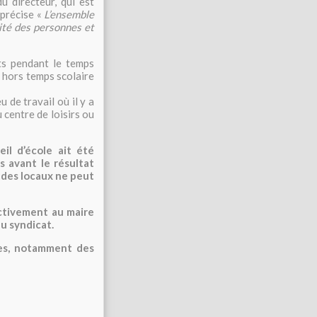
u directeur, qui est
 précise «
L’ensemble
rité des personnes et
nts pendant le temps
 hors temps scolaire
u de travail où il y a
 centre de loisirs ou
il d’école ait été
s avant le résultat
 des locaux ne peut
ectivement au maire
u syndicat.
res, notamment des