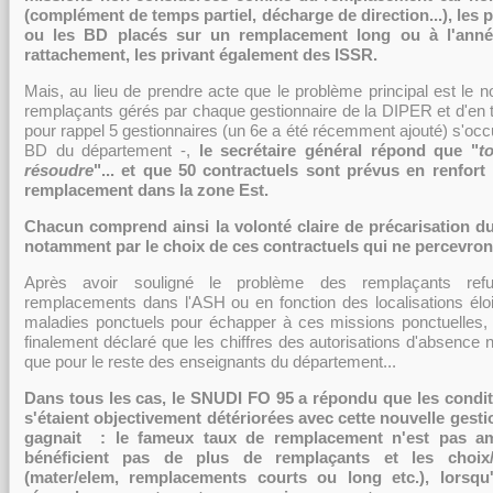
(complément de temps partiel, décharge de direction...), les p
ou les BD placés sur un remplacement long ou à l'anné
rattachement, les privant également des ISSR.
Mais, au lieu de prendre acte que le problème principal est le 
remplaçants gérés par chaque gestionnaire de la DIPER et d'en 
pour rappel 5 gestionnaires (un 6e a été récemment ajouté) s'oc
BD du département -,
le secrétaire général répond que "
t
résoudre
"... et que 50 contractuels sont prévus en renfor
remplacement dans la zone Est.
Chacun comprend ainsi la volonté claire de précarisation d
notamment par le choix de ces contractuels qui ne percevron
Après avoir souligné le problème des remplaçants re
remplacements dans l'ASH ou en fonction des localisations élo
maladies ponctuels pour échapper à ces missions ponctuelles, 
finalement déclaré que les chiffres des autorisations d'absence n
que pour le reste des enseignants du département...
Dans tous les cas, le SNUDI FO 95 a répondu que les condit
s'étaient objectivement détériorées avec cette nouvelle gest
gagnait : le fameux taux de remplacement n'est pas amé
bénéficient pas de plus de remplaçants et les choix
(mater/elem, remplacements courts ou long etc.), lorsqu'i