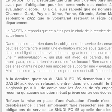
Le SNUDI FO 95 a rétorqué que d'un point de vue purement 
avait pas d'obligation pour les personnels des écoles 
évaluation d'école. FO a d'ailleurs rappelé que de nomb
Charente, Gard, Puy de Dôme, Yonne, Gironde, Seine Mar
septembre 2022 que le volontariat resterait la règle c
département.
Le DASEN a répondu que ce n'était pas le choix de la rectrice de 
actuellement.
Dans tous les cas, rien dans les obligations de service des ens
peut les contraindre à subir une évaluation d’école sous quelque 
dans les obligations de service des enseignants ne peut leur im
une « autoévaluation », qui plus est avec les parents, les 
municipaux, les « partenaires » ou les élus locaux ! Rien dans le
des enseignants ne peut leur imposer de supporter une « évaluati
Mais tous les moyens et toutes les pressions sont utilisés pour le
A la dernière question du SNUDI FO 95 demandant une
DASEN aux écoles refusant d'entrer dans le dispositif, le
s'agissait pour lui de convaincre les écoles de s'y enga
reconnu qu'aucune sanction n'était prévue contre ces écoles 
Refuser la mise en place d’une évaluation d’école n’es
désobéissance : c’est simplement faire respecter ses droi
obligations de service.
Le SNUDI FO 95 appelle donc les 