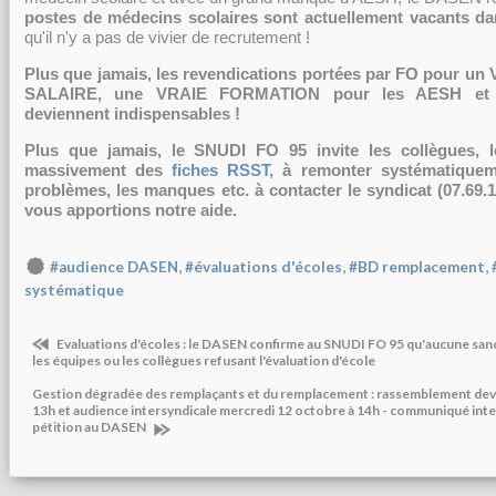
postes de médecins scolaires sont actuellement vacants da
qu'il n'y a pas de vivier de recrutement !
Plus que jamais, les revendications portées par FO pour u
SALAIRE, une VRAIE FORMATION pour les AESH et 
deviennent indispensables !
Plus que jamais, le SNUDI FO 95 invite les collègues, l
massivement des
fiches RSST
, à remonter systématiqueme
problèmes, les manques etc. à contacter le syndicat (07.69.1
vous apportions notre aide.
,
,
,
#audience DASEN
#évaluations d'écoles
#BD remplacement
systématique
Evaluations d'écoles : le DASEN confirme au SNUDI FO 95 qu'aucune sanc
les équipes ou les collègues refusant l'évaluation d'école
Gestion dégradée des remplaçants et du remplacement : rassemblement deva
13h et audience intersyndicale mercredi 12 octobre à 14h - communiqué inte
pétition au DASEN