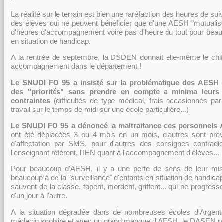
La réalité sur le terrain est bien une raréfaction des heures de sui
des élèves qui ne peuvent bénéficier que d'une AESH "mutualisé
d'heures d'accompagnement voire pas d'heure du tout pour bea
en situation de handicap.
A la rentrée de septembre, la DSDEN donnait elle-même le chi
accompagnement dans le département !
Le SNUDI FO 95 a insisté sur la problématique des AESH 
des "priorités" sans prendre en compte a minima leurs 
contraintes
(difficultés de type médical, frais occasionnés par
travail sur le temps de midi sur une école particulière...)
Le SNUDI FO 95 a dénoncé la maltraitance des personnels
ont été déplacées 3 ou 4 mois en un mois, d'autres sont pr
d'affectation par SMS, pour d'autres des consignes contradict
l'enseignant référent, l'IEN quant à l'accompagnement d'élèves...
Pour beaucoup d'AESH, il y a une perte de sens de leur miss
beaucoup à de la "surveillance" d'enfants en situation de handicap d
sauvent de la classe, tapent, mordent, griffent... qui ne progres
d'un jour à l'autre.
A la situation dégradée dans de nombreuses écoles d'Argent
médecin scolaire et avec un grand manque d'AESH, le DASEN r